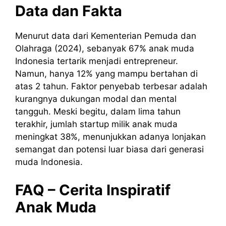
Data dan Fakta
Menurut data dari Kementerian Pemuda dan
Olahraga (2024), sebanyak 67% anak muda
Indonesia tertarik menjadi entrepreneur.
Namun, hanya 12% yang mampu bertahan di
atas 2 tahun. Faktor penyebab terbesar adalah
kurangnya dukungan modal dan mental
tangguh. Meski begitu, dalam lima tahun
terakhir, jumlah startup milik anak muda
meningkat 38%, menunjukkan adanya lonjakan
semangat dan potensi luar biasa dari generasi
muda Indonesia.
FAQ – Cerita Inspiratif
Anak Muda