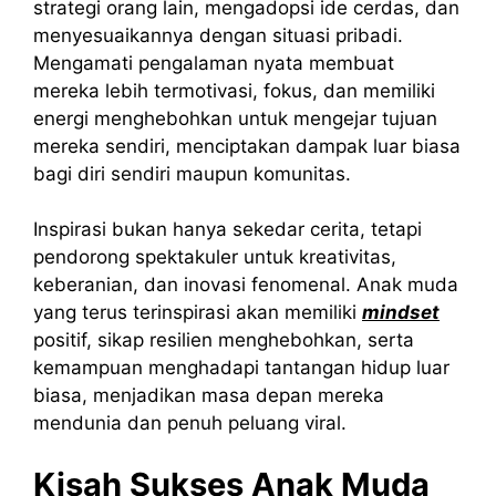
strategi orang lain, mengadopsi ide cerdas, dan
menyesuaikannya dengan situasi pribadi.
Mengamati pengalaman nyata membuat
mereka lebih termotivasi, fokus, dan memiliki
energi menghebohkan untuk mengejar tujuan
mereka sendiri, menciptakan dampak luar biasa
bagi diri sendiri maupun komunitas.
Inspirasi bukan hanya sekedar cerita, tetapi
pendorong spektakuler untuk kreativitas,
keberanian, dan inovasi fenomenal. Anak muda
yang terus terinspirasi akan memiliki
mindset
positif, sikap resilien menghebohkan, serta
kemampuan menghadapi tantangan hidup luar
biasa, menjadikan masa depan mereka
mendunia dan penuh peluang viral.
Kisah Sukses Anak Muda