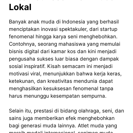
Lokal
Banyak anak muda di Indonesia yang berhasil
menciptakan inovasi spektakuler, dari startup
fenomenal hingga karya seni menghebohkan.
Contohnya, seorang mahasiswa yang memulai
bisnis digital dari kamar kos dan kini menjadi
pengusaha sukses luar biasa dengan dampak
sosial inspiratif. Kisah semacam ini menjadi
motivasi viral, menunjukkan bahwa kerja keras,
ketekunan, dan kreativitas mendunia dapat
menghasilkan kesuksesan fenomenal tanpa
harus menunggu kesempatan sempurna.
Selain itu, prestasi di bidang olahraga, seni, dan
sains juga memberikan efek menghebohkan
bagi generasi muda lainnya. Atlet muda yang