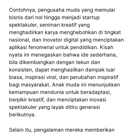
Contohnya, pengusaha muda yang memulai
bisnis dari nol hingga menjadi startup
spektakuler, seniman kreatif yang
menghadirkan karya menghebohkan di tingkat
nasional, dan inovator digital yang menciptakan
aplikasi fenomenal untuk pendidikan. Kisah
nyata ini menegaskan bahwa ide sederhana,
bila dikembangkan dengan tekun dan
konsisten, dapat menghasilkan dampak luar
biasa, inspirasi viral, dan perubahan inspiratif
bagi masyarakat. Anak muda ini menunjukkan
kemampuan mendunia untuk beradaptasi,
berpikir kreatif, dan menciptakan inovasi
spektakuler yang layak ditiru generasi
berikutnya.
Selain itu, pengalaman mereka memberikan