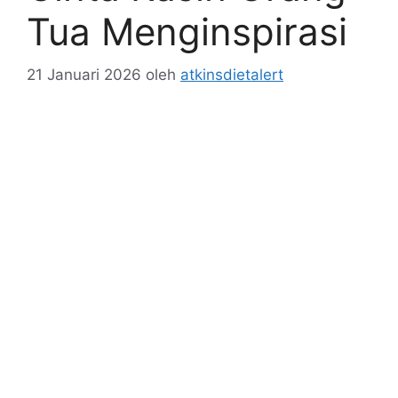
Tua Menginspirasi
21 Januari 2026
oleh
atkinsdietalert
Cinta Kasih Orang Tua Menginspirasi
. Adalah
salah satu pilar utama dalam membentuk
karakter dan perkembangan anak. Ketika orang
tua menunjukkan kasih sayang yang tulus, anak
merasa dihargai dan dicintai tanpa syarat, yang
membangun rasa aman emosional yang sangat
penting. Kasih sayang ini bukan hanya sekadar
memberikan kenyamanan, tetapi juga
membekali anak dengan rasa percaya diri dan
keberanian untuk menghadapi tantangan hidup.
Dengan fondasi cinta yang kuat, anak-anak
merasa siap untuk mengeksplorasi dunia di
sekitar mereka dan belajar dari setiap