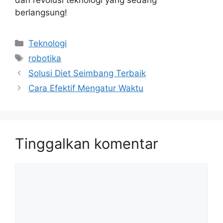
dari revolusi teknologi yang sedang
berlangsung!
Kategori
Teknologi
Tag
robotika
Solusi Diet Seimbang Terbaik
Cara Efektif Mengatur Waktu
Tinggalkan komentar
Komentar