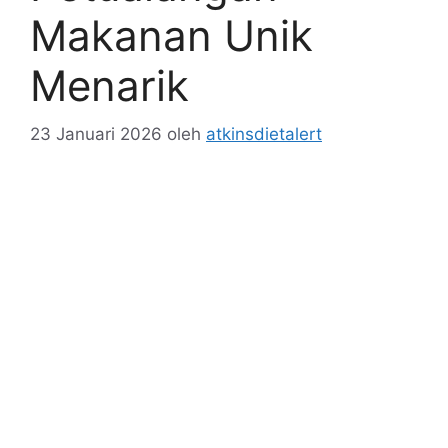
Makanan Unik
Menarik
23 Januari 2026
oleh
atkinsdietalert
Makanan bukan hanya sekadar untuk
memenuhi kebutuhan tubuh, tetapi juga untuk
memuaskan rasa ingin tahu dan memberikan
pengalaman baru.
Petualangan Makanan Unik
Menarik
. Adalah cara bagi banyak orang untuk
menemukan cita rasa baru yang tidak hanya
lezat, tetapi juga memberikan pengalaman
kuliner yang tak terlupakan. Bagi para pecinta
kuliner, menjelajahi makanan eksotis dari
berbagai penjuru dunia adalah hal yang
menggugah dan menyenangkan. Dengan