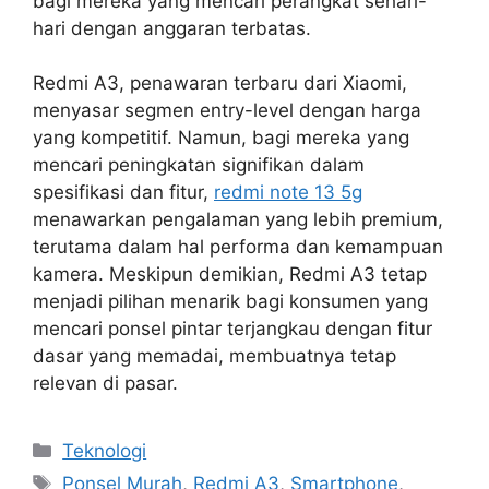
bagi mereka yang mencari perangkat sehari-
hari dengan anggaran terbatas.
Redmi A3, penawaran terbaru dari Xiaomi,
menyasar segmen entry-level dengan harga
yang kompetitif. Namun, bagi mereka yang
mencari peningkatan signifikan dalam
spesifikasi dan fitur,
redmi note 13 5g
menawarkan pengalaman yang lebih premium,
terutama dalam hal performa dan kemampuan
kamera. Meskipun demikian, Redmi A3 tetap
menjadi pilihan menarik bagi konsumen yang
mencari ponsel pintar terjangkau dengan fitur
dasar yang memadai, membuatnya tetap
relevan di pasar.
Kategori
Teknologi
Tag
Ponsel Murah
,
Redmi A3
,
Smartphone
,