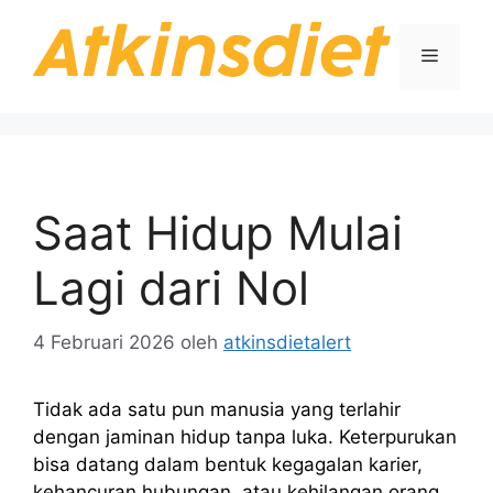
Langsung
ke
Menu
isi
Saat Hidup Mulai
Lagi dari Nol
4 Februari 2026
oleh
atkinsdietalert
Tidak ada satu pun manusia yang terlahir
dengan jaminan hidup tanpa luka. Keterpurukan
bisa datang dalam bentuk kegagalan karier,
kehancuran hubungan, atau kehilangan orang