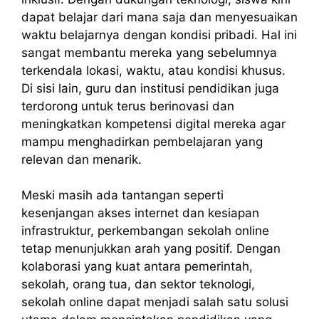
dapat belajar dari mana saja dan menyesuaikan
waktu belajarnya dengan kondisi pribadi. Hal ini
sangat membantu mereka yang sebelumnya
terkendala lokasi, waktu, atau kondisi khusus.
Di sisi lain, guru dan institusi pendidikan juga
terdorong untuk terus berinovasi dan
meningkatkan kompetensi digital mereka agar
mampu menghadirkan pembelajaran yang
relevan dan menarik.
Meski masih ada tantangan seperti
kesenjangan akses internet dan kesiapan
infrastruktur, perkembangan sekolah online
tetap menunjukkan arah yang positif. Dengan
kolaborasi yang kuat antara pemerintah,
sekolah, orang tua, dan sektor teknologi,
sekolah online dapat menjadi salah satu solusi