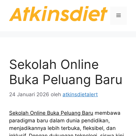
Langsung
ke
Menu
isi
Sekolah Online
Buka Peluang Baru
24 Januari 2026
oleh
atkinsdietalert
Sekolah Online Buka Peluang Baru
membawa
paradigma baru dalam dunia pendidikan,
menjadikannya lebih terbuka, fleksibel, dan
inklusif. Dengan dukungan teknologi, siswa kini