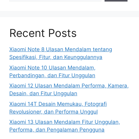
Recent Posts
Xiaomi Note 8 Ulasan Mendalam tentang
Spesifikasi, Fitur, dan Keunggulannya
Xiaomi Note 10 Ulasan Mendalam,
Perbandingan, dan Fitur Unggulan
Xiaomi 12 Ulasan Mendalam Performa, Kamera,
Desain, dan Fitur Unggulan
Xiaomi 14T Desain Memukau, Fotografi
Revolusioner, dan Performa Unggul
Xiaomi 13 Ulasan Mendalam Fitur Unggulan,
Performa, dan Pengalaman Pengguna