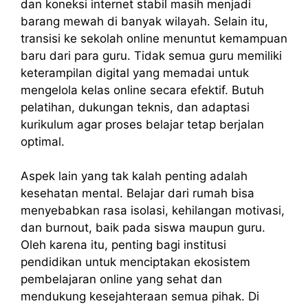
dan koneksi internet stabil masih menjadi
barang mewah di banyak wilayah. Selain itu,
transisi ke sekolah online menuntut kemampuan
baru dari para guru. Tidak semua guru memiliki
keterampilan digital yang memadai untuk
mengelola kelas online secara efektif. Butuh
pelatihan, dukungan teknis, dan adaptasi
kurikulum agar proses belajar tetap berjalan
optimal.
Aspek lain yang tak kalah penting adalah
kesehatan mental. Belajar dari rumah bisa
menyebabkan rasa isolasi, kehilangan motivasi,
dan burnout, baik pada siswa maupun guru.
Oleh karena itu, penting bagi institusi
pendidikan untuk menciptakan ekosistem
pembelajaran online yang sehat dan
mendukung kesejahteraan semua pihak.
Di