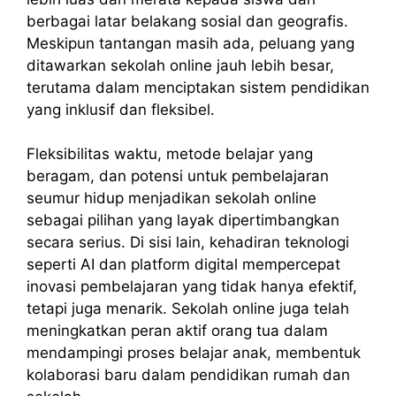
berbagai latar belakang sosial dan geografis.
Meskipun tantangan masih ada, peluang yang
ditawarkan sekolah online jauh lebih besar,
terutama dalam menciptakan sistem pendidikan
yang inklusif dan fleksibel.
Fleksibilitas waktu, metode belajar yang
beragam, dan potensi untuk pembelajaran
seumur hidup menjadikan sekolah online
sebagai pilihan yang layak dipertimbangkan
secara serius. Di sisi lain, kehadiran teknologi
seperti AI dan platform digital mempercepat
inovasi pembelajaran yang tidak hanya efektif,
tetapi juga menarik. Sekolah online juga telah
meningkatkan peran aktif orang tua dalam
mendampingi proses belajar anak, membentuk
kolaborasi baru dalam pendidikan rumah dan