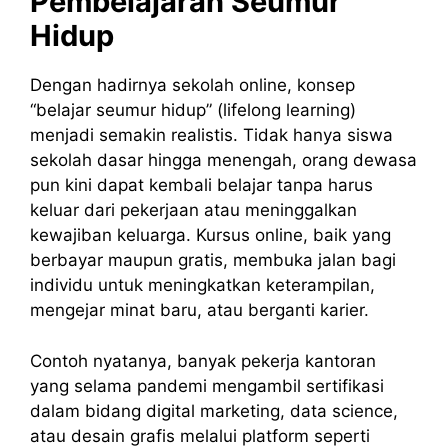
Pembelajaran Seumur
Hidup
Dengan hadirnya sekolah online, konsep
“belajar seumur hidup” (lifelong learning)
menjadi semakin realistis. Tidak hanya siswa
sekolah dasar hingga menengah, orang dewasa
pun kini dapat kembali belajar tanpa harus
keluar dari pekerjaan atau meninggalkan
kewajiban keluarga. Kursus online, baik yang
berbayar maupun gratis, membuka jalan bagi
individu untuk meningkatkan keterampilan,
mengejar minat baru, atau berganti karier.
Contoh nyatanya, banyak pekerja kantoran
yang selama pandemi mengambil sertifikasi
dalam bidang digital marketing, data science,
atau desain grafis melalui platform seperti