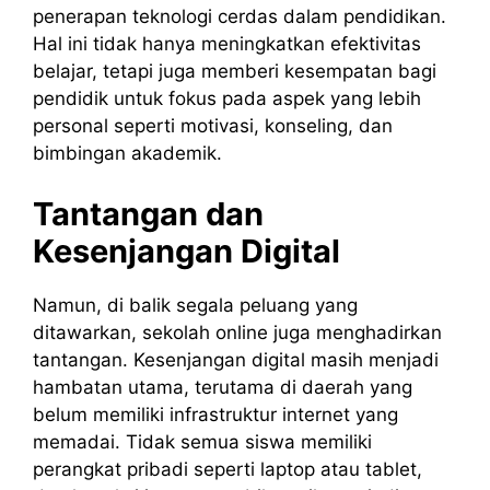
penerapan teknologi cerdas dalam pendidikan.
Hal ini tidak hanya meningkatkan efektivitas
belajar, tetapi juga memberi kesempatan bagi
pendidik untuk fokus pada aspek yang lebih
personal seperti motivasi, konseling, dan
bimbingan akademik.
Tantangan dan
Kesenjangan Digital
Namun, di balik segala peluang yang
ditawarkan, sekolah online juga menghadirkan
tantangan. Kesenjangan digital masih menjadi
hambatan utama, terutama di daerah yang
belum memiliki infrastruktur internet yang
memadai. Tidak semua siswa memiliki
perangkat pribadi seperti laptop atau tablet,