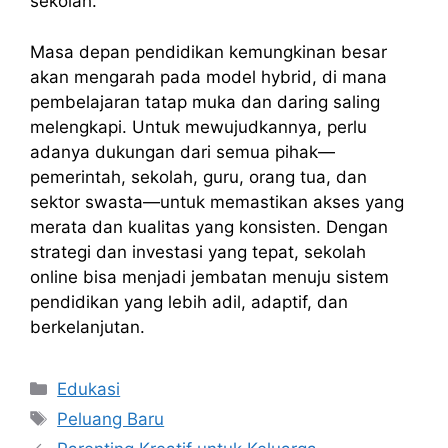
sekolah.
Masa depan pendidikan kemungkinan besar
akan mengarah pada model hybrid, di mana
pembelajaran tatap muka dan daring saling
melengkapi. Untuk mewujudkannya, perlu
adanya dukungan dari semua pihak—
pemerintah, sekolah, guru, orang tua, dan
sektor swasta—untuk memastikan akses yang
merata dan kualitas yang konsisten. Dengan
strategi dan investasi yang tepat, sekolah
online bisa menjadi jembatan menuju sistem
pendidikan yang lebih adil, adaptif, dan
berkelanjutan.
Kategori
Edukasi
Tag
Peluang Baru