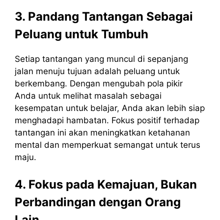
3. Pandang Tantangan Sebagai
Peluang untuk Tumbuh
Setiap tantangan yang muncul di sepanjang
jalan menuju tujuan adalah peluang untuk
berkembang. Dengan mengubah pola pikir
Anda untuk melihat masalah sebagai
kesempatan untuk belajar, Anda akan lebih siap
menghadapi hambatan. Fokus positif terhadap
tantangan ini akan meningkatkan ketahanan
mental dan memperkuat semangat untuk terus
maju.
4. Fokus pada Kemajuan, Bukan
Perbandingan dengan Orang
Lain