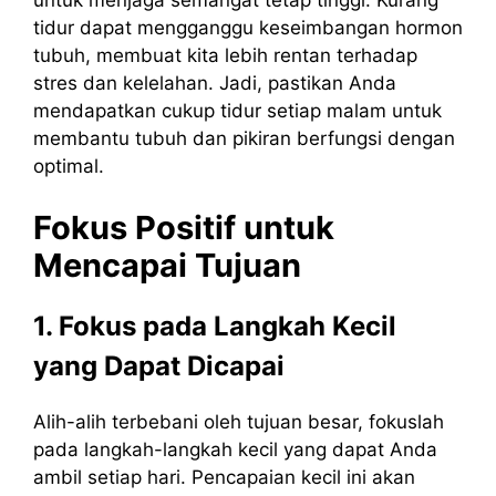
untuk menjaga semangat tetap tinggi. Kurang
tidur dapat mengganggu keseimbangan hormon
tubuh, membuat kita lebih rentan terhadap
stres dan kelelahan. Jadi, pastikan Anda
mendapatkan cukup tidur setiap malam untuk
membantu tubuh dan pikiran berfungsi dengan
optimal.
Fokus Positif untuk
Mencapai Tujuan
1. Fokus pada Langkah Kecil
yang Dapat Dicapai
Alih-alih terbebani oleh tujuan besar, fokuslah
pada langkah-langkah kecil yang dapat Anda
ambil setiap hari. Pencapaian kecil ini akan