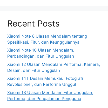
Recent Posts
Xiaomi Note 8 Ulasan Mendalam tentang
Spesifikasi, Fitur, dan Keunggulannya
Xiaomi Note 10 Ulasan Mendalam,
Perbandingan, dan Fitur Unggulan
Xiaomi 12 Ulasan Mendalam Performa, Kamera,
Desain, dan Fitur Unggulan
Xiaomi 14T Desain Memukau, Fotografi
Revolusioner, dan Performa Unggul
Xiaomi 13 Ulasan Mendalam Fitur Unggulan,
Performa, dan Pengalaman Pengguna