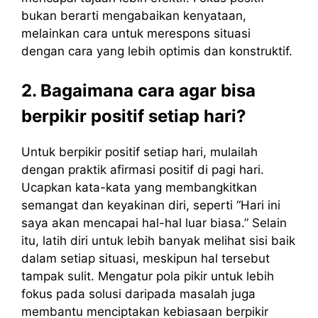
bukan berarti mengabaikan kenyataan,
melainkan cara untuk merespons situasi
dengan cara yang lebih optimis dan konstruktif.
2. Bagaimana cara agar bisa
berpikir positif setiap hari?
Untuk berpikir positif setiap hari, mulailah
dengan praktik afirmasi positif di pagi hari.
Ucapkan kata-kata yang membangkitkan
semangat dan keyakinan diri, seperti “Hari ini
saya akan mencapai hal-hal luar biasa.” Selain
itu, latih diri untuk lebih banyak melihat sisi baik
dalam setiap situasi, meskipun hal tersebut
tampak sulit. Mengatur pola pikir untuk lebih
fokus pada solusi daripada masalah juga
membantu menciptakan kebiasaan berpikir