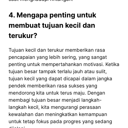
4. Mengapa penting untuk
membuat tujuan kecil dan
terukur?
Tujuan kecil dan terukur memberikan rasa
pencapaian yang lebih sering, yang sangat
penting untuk mempertahankan motivasi. Ketika
tujuan besar tampak terlalu jauh atau sulit,
tujuan kecil yang dapat dicapai dalam jangka
pendek memberikan rasa sukses yang
mendorong kita untuk terus maju. Dengan
membagi tujuan besar menjadi langkah-
langkah kecil, kita mengurangi perasaan
kewalahan dan meningkatkan kemampuan
untuk tetap fokus pada progres yang sedang