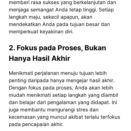
memberi rasa sukses yang berkelanjutan dan
menjaga semangat Anda tetap tinggi. Setiap
langkah maju, sekecil apapun, akan
mendekatkan Anda pada tujuan besar dan
memperkuat keyakinan diri.
2. Fokus pada Proses, Bukan
Hanya Hasil Akhir
Menikmati perjalanan menuju tujuan lebih
penting daripada hanya mengejar hasil akhir.
Dengan fokus pada proses, Anda akan lebih
mudah menikmati setiap langkah yang diambil
dan belajar dari pengalaman yang didapat. Ini
juga membantu mengurangi stres dan
kecemasan yang muncul akibat terlalu terfokus
pada pencapaian akhir.