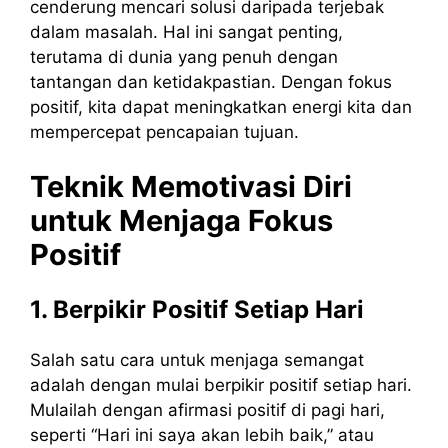
cenderung mencari solusi daripada terjebak
dalam masalah. Hal ini sangat penting,
terutama di dunia yang penuh dengan
tantangan dan ketidakpastian. Dengan fokus
positif, kita dapat meningkatkan energi kita dan
mempercepat pencapaian tujuan.
Teknik Memotivasi Diri
untuk Menjaga Fokus
Positif
1. Berpikir Positif Setiap Hari
Salah satu cara untuk menjaga semangat
adalah dengan mulai berpikir positif setiap hari.
Mulailah dengan afirmasi positif di pagi hari,
seperti “Hari ini saya akan lebih baik,” atau