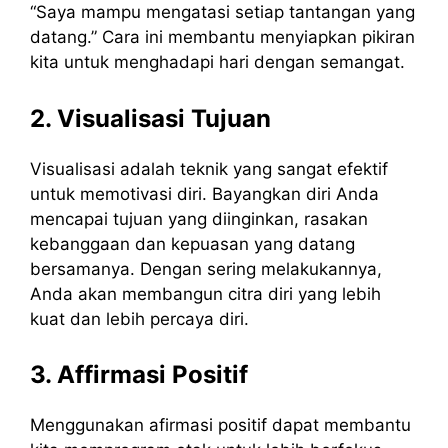
“Saya mampu mengatasi setiap tantangan yang
datang.” Cara ini membantu menyiapkan pikiran
kita untuk menghadapi hari dengan semangat.
2. Visualisasi Tujuan
Visualisasi adalah teknik yang sangat efektif
untuk memotivasi diri. Bayangkan diri Anda
mencapai tujuan yang diinginkan, rasakan
kebanggaan dan kepuasan yang datang
bersamanya. Dengan sering melakukannya,
Anda akan membangun citra diri yang lebih
kuat dan lebih percaya diri.
3. Affirmasi Positif
Menggunakan afirmasi positif dapat membantu