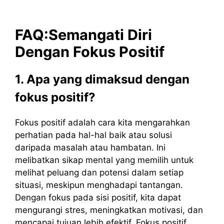
FAQ:Semangati Diri
Dengan Fokus Positif
1. Apa yang dimaksud dengan
fokus positif?
Fokus positif adalah cara kita mengarahkan
perhatian pada hal-hal baik atau solusi
daripada masalah atau hambatan. Ini
melibatkan sikap mental yang memilih untuk
melihat peluang dan potensi dalam setiap
situasi, meskipun menghadapi tantangan.
Dengan fokus pada sisi positif, kita dapat
mengurangi stres, meningkatkan motivasi, dan
mencapai tujuan lebih efektif. Fokus positif