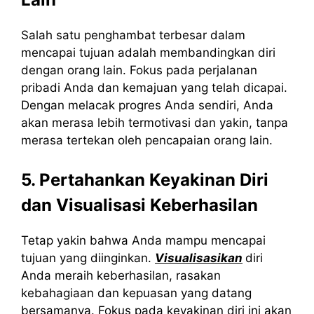
Salah satu penghambat terbesar dalam
mencapai tujuan adalah membandingkan diri
dengan orang lain. Fokus pada perjalanan
pribadi Anda dan kemajuan yang telah dicapai.
Dengan melacak progres Anda sendiri, Anda
akan merasa lebih termotivasi dan yakin, tanpa
merasa tertekan oleh pencapaian orang lain.
5. Pertahankan Keyakinan Diri
dan Visualisasi Keberhasilan
Tetap yakin bahwa Anda mampu mencapai
tujuan yang diinginkan.
Visualisasikan
diri
Anda meraih keberhasilan, rasakan
kebahagiaan dan kepuasan yang datang
bersamanya. Fokus pada keyakinan diri ini akan