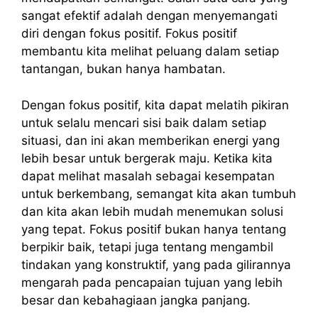
sangat efektif adalah dengan menyemangati
diri dengan fokus positif. Fokus positif
membantu kita melihat peluang dalam setiap
tantangan, bukan hanya hambatan.
Dengan fokus positif, kita dapat melatih pikiran
untuk selalu mencari sisi baik dalam setiap
situasi, dan ini akan memberikan energi yang
lebih besar untuk bergerak maju. Ketika kita
dapat melihat masalah sebagai kesempatan
untuk berkembang, semangat kita akan tumbuh
dan kita akan lebih mudah menemukan solusi
yang tepat. Fokus positif bukan hanya tentang
berpikir baik, tetapi juga tentang mengambil
tindakan yang konstruktif, yang pada gilirannya
mengarah pada pencapaian tujuan yang lebih
besar dan kebahagiaan jangka panjang.