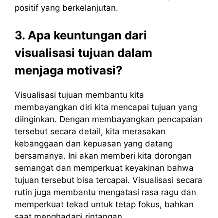
positif yang berkelanjutan.
3. Apa keuntungan dari
visualisasi tujuan dalam
menjaga motivasi?
Visualisasi tujuan membantu kita
membayangkan diri kita mencapai tujuan yang
diinginkan. Dengan membayangkan pencapaian
tersebut secara detail, kita merasakan
kebanggaan dan kepuasan yang datang
bersamanya. Ini akan memberi kita dorongan
semangat dan memperkuat keyakinan bahwa
tujuan tersebut bisa tercapai. Visualisasi secara
rutin juga membantu mengatasi rasa ragu dan
memperkuat tekad untuk tetap fokus, bahkan
saat menghadapi rintangan.