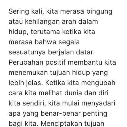
Sering kali, kita merasa bingung
atau kehilangan arah dalam
hidup, terutama ketika kita
merasa bahwa segala
sesuatunya berjalan datar.
Perubahan positif membantu kita
menemukan tujuan hidup yang
lebih jelas. Ketika kita mengubah
cara kita melihat dunia dan diri
kita sendiri, kita mulai menyadari
apa yang benar-benar penting
bagi kita. Menciptakan tujuan