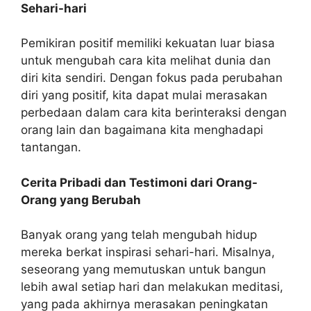
Sehari-hari
Pemikiran positif memiliki kekuatan luar biasa
untuk mengubah cara kita melihat dunia dan
diri kita sendiri. Dengan fokus pada perubahan
diri yang positif, kita dapat mulai merasakan
perbedaan dalam cara kita berinteraksi dengan
orang lain dan bagaimana kita menghadapi
tantangan.
Cerita Pribadi dan Testimoni dari Orang-
Orang yang Berubah
Banyak orang yang telah mengubah hidup
mereka berkat inspirasi sehari-hari. Misalnya,
seseorang yang memutuskan untuk bangun
lebih awal setiap hari dan melakukan meditasi,
yang pada akhirnya merasakan peningkatan