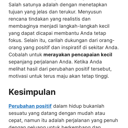
Salah satunya adalah dengan menetapkan
tujuan yang jelas dan terukur. Menyusun
rencana tindakan yang realistis dan
membaginya menjadi langkah-langkah kecil
yang dapat dicapai membantu Anda tetap
fokus. Selain itu, carilah dukungan dari orang-
orang yang positif dan inspiratif di sekitar Anda.
Cobalah untuk
merayakan pencapaian kecil
sepanjang perjalanan Anda. Ketika Anda
melihat hasil dari perubahan positif tersebut,
motivasi untuk terus maju akan tetap tinggi.
Kesimpulan
Perubahan positif
dalam hidup bukanlah
sesuatu yang datang dengan mudah atau
cepat, namun itu adalah perjalanan yang penuh
dengan peluang untuk berkembang dan