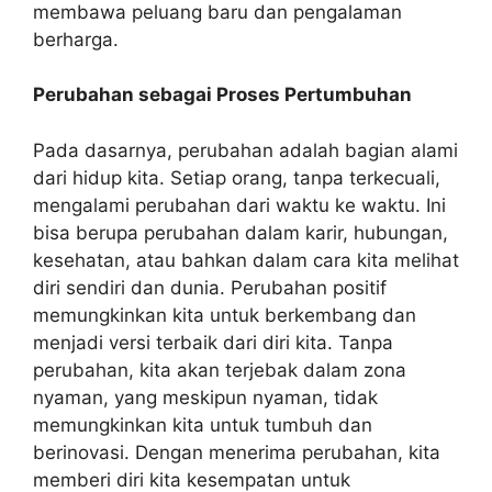
membawa peluang baru dan pengalaman
berharga.
Perubahan sebagai Proses Pertumbuhan
Pada dasarnya, perubahan adalah bagian alami
dari hidup kita. Setiap orang, tanpa terkecuali,
mengalami perubahan dari waktu ke waktu. Ini
bisa berupa perubahan dalam karir, hubungan,
kesehatan, atau bahkan dalam cara kita melihat
diri sendiri dan dunia. Perubahan positif
memungkinkan kita untuk berkembang dan
menjadi versi terbaik dari diri kita. Tanpa
perubahan, kita akan terjebak dalam zona
nyaman, yang meskipun nyaman, tidak
memungkinkan kita untuk tumbuh dan
berinovasi. Dengan menerima perubahan, kita
memberi diri kita kesempatan untuk