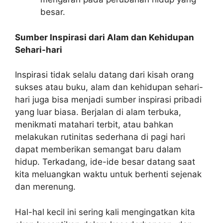
besar.
Sumber Inspirasi dari Alam dan Kehidupan
Sehari-hari
Inspirasi tidak selalu datang dari kisah orang
sukses atau buku, alam dan kehidupan sehari-
hari juga bisa menjadi sumber inspirasi pribadi
yang luar biasa. Berjalan di alam terbuka,
menikmati matahari terbit, atau bahkan
melakukan rutinitas sederhana di pagi hari
dapat memberikan semangat baru dalam
hidup. Terkadang, ide-ide besar datang saat
kita meluangkan waktu untuk berhenti sejenak
dan merenung.
Hal-hal kecil ini sering kali mengingatkan kita