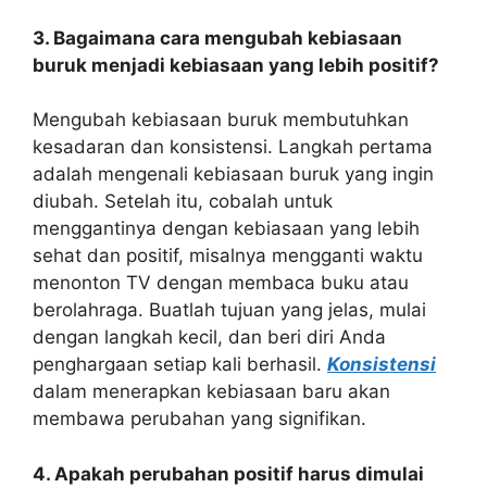
3. Bagaimana cara mengubah kebiasaan
buruk menjadi kebiasaan yang lebih positif?
Mengubah kebiasaan buruk membutuhkan
kesadaran dan konsistensi. Langkah pertama
adalah mengenali kebiasaan buruk yang ingin
diubah. Setelah itu, cobalah untuk
menggantinya dengan kebiasaan yang lebih
sehat dan positif, misalnya mengganti waktu
menonton TV dengan membaca buku atau
berolahraga. Buatlah tujuan yang jelas, mulai
dengan langkah kecil, dan beri diri Anda
penghargaan setiap kali berhasil.
Konsistensi
dalam menerapkan kebiasaan baru akan
membawa perubahan yang signifikan.
4. Apakah perubahan positif harus dimulai