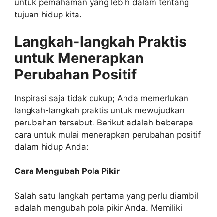
untuk pemahaman yang lebih dalam tentang
tujuan hidup kita.
Langkah-langkah Praktis
untuk Menerapkan
Perubahan Positif
Inspirasi saja tidak cukup; Anda memerlukan
langkah-langkah praktis untuk mewujudkan
perubahan tersebut. Berikut adalah beberapa
cara untuk mulai menerapkan perubahan positif
dalam hidup Anda:
Cara Mengubah Pola Pikir
Salah satu langkah pertama yang perlu diambil
adalah mengubah pola pikir Anda. Memiliki