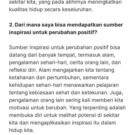
sekitar kita, yang pada akhirnya meningkatkan
kualitas hidup secara keseluruhan.
2. Dari mana saya bisa mendapatkan sumber
inspirasi untuk perubahan positif?
Sumber inspirasi untuk perubahan positif bisa
datang dari banyak tempat, termasuk alam,
pengalaman sehari-hari, cerita orang lain, dan
refleksi diri. Alam mengajarkan kita tentang
ketahanan dan pertumbuhan, sementara
kehidupan sehari-hari menawarkan pelajaran
tentang kebiasaan sehat dan ketekunan. Juga,
pengalaman orang lain sering kali memberi kita
motivasi untuk berubah. Yang terpenting adalah
membuka diri untuk melihat potensi di sekitar
kita dan mengaplikasikan inspirasi itu dalam
hidup kita.