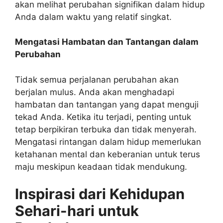
akan melihat perubahan signifikan dalam hidup
Anda dalam waktu yang relatif singkat.
Mengatasi Hambatan dan Tantangan dalam
Perubahan
Tidak semua perjalanan perubahan akan
berjalan mulus. Anda akan menghadapi
hambatan dan tantangan yang dapat menguji
tekad Anda. Ketika itu terjadi, penting untuk
tetap berpikiran terbuka dan tidak menyerah.
Mengatasi rintangan dalam hidup memerlukan
ketahanan mental dan keberanian untuk terus
maju meskipun keadaan tidak mendukung.
Inspirasi dari Kehidupan
Sehari-hari untuk