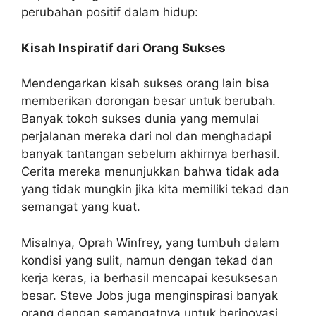
perubahan positif dalam hidup:
Kisah Inspiratif dari Orang Sukses
Mendengarkan kisah sukses orang lain bisa
memberikan dorongan besar untuk berubah.
Banyak tokoh sukses dunia yang memulai
perjalanan mereka dari nol dan menghadapi
banyak tantangan sebelum akhirnya berhasil.
Cerita mereka menunjukkan bahwa tidak ada
yang tidak mungkin jika kita memiliki tekad dan
semangat yang kuat.
Misalnya, Oprah Winfrey, yang tumbuh dalam
kondisi yang sulit, namun dengan tekad dan
kerja keras, ia berhasil mencapai kesuksesan
besar. Steve Jobs juga menginspirasi banyak
orang dengan semangatnya untuk berinovasi,