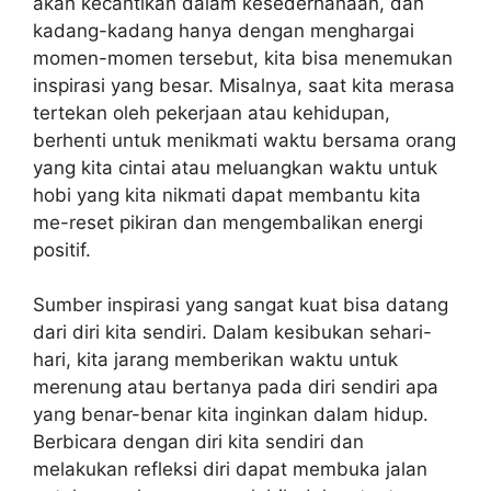
akan kecantikan dalam kesederhanaan, dan
kadang-kadang hanya dengan menghargai
momen-momen tersebut, kita bisa menemukan
inspirasi yang besar. Misalnya, saat kita merasa
tertekan oleh pekerjaan atau kehidupan,
berhenti untuk menikmati waktu bersama orang
yang kita cintai atau meluangkan waktu untuk
hobi yang kita nikmati dapat membantu kita
me-reset pikiran dan mengembalikan energi
positif.
Sumber inspirasi yang sangat kuat bisa datang
dari diri kita sendiri. Dalam kesibukan sehari-
hari, kita jarang memberikan waktu untuk
merenung atau bertanya pada diri sendiri apa
yang benar-benar kita inginkan dalam hidup.
Berbicara dengan diri kita sendiri dan
melakukan refleksi diri dapat membuka jalan