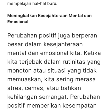
mempelajari hal-hal baru.
Meningkatkan Kesejahteraan Mental dan
Emosional
Perubahan positif juga berperan
besar dalam kesejahteraan
mental dan emosional kita. Ketika
kita terjebak dalam rutinitas yang
monoton atau situasi yang tidak
memuaskan, kita sering merasa
stres, cemas, atau bahkan
kehilangan semangat. Perubahan
positif memberikan kesempatan