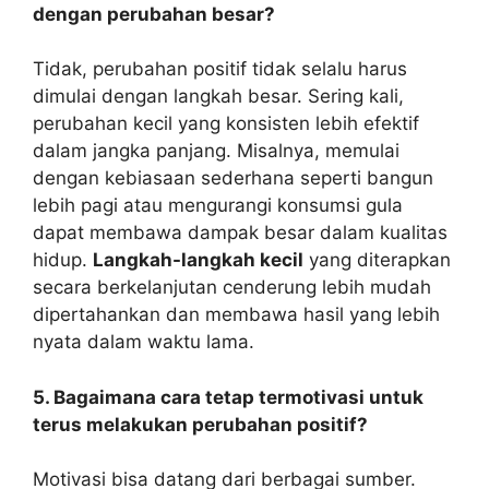
dengan perubahan besar?
Tidak, perubahan positif tidak selalu harus
dimulai dengan langkah besar. Sering kali,
perubahan kecil yang konsisten lebih efektif
dalam jangka panjang. Misalnya, memulai
dengan kebiasaan sederhana seperti bangun
lebih pagi atau mengurangi konsumsi gula
dapat membawa dampak besar dalam kualitas
hidup.
Langkah-langkah kecil
yang diterapkan
secara berkelanjutan cenderung lebih mudah
dipertahankan dan membawa hasil yang lebih
nyata dalam waktu lama.
5. Bagaimana cara tetap termotivasi untuk
terus melakukan perubahan positif?
Motivasi bisa datang dari berbagai sumber.