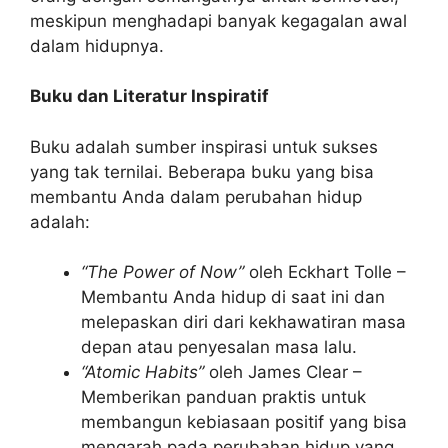
meskipun menghadapi banyak kegagalan awal
dalam hidupnya.
Buku dan Literatur Inspiratif
Buku adalah sumber inspirasi untuk sukses
yang tak ternilai. Beberapa buku yang bisa
membantu Anda dalam perubahan hidup
adalah:
“The Power of Now”
oleh Eckhart Tolle –
Membantu Anda hidup di saat ini dan
melepaskan diri dari kekhawatiran masa
depan atau penyesalan masa lalu.
“Atomic Habits”
oleh James Clear –
Memberikan panduan praktis untuk
membangun kebiasaan positif yang bisa
mengarah pada perubahan hidup yang