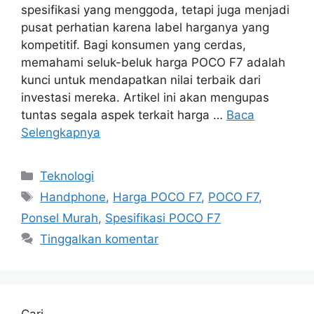
spesifikasi yang menggoda, tetapi juga menjadi
pusat perhatian karena label harganya yang
kompetitif. Bagi konsumen yang cerdas,
memahami seluk-beluk harga POCO F7 adalah
kunci untuk mendapatkan nilai terbaik dari
investasi mereka. Artikel ini akan mengupas
tuntas segala aspek terkait harga …
Baca
Selengkapnya
Kategori
Teknologi
Tag
Handphone
,
Harga POCO F7
,
POCO F7
,
Ponsel Murah
,
Spesifikasi POCO F7
Tinggalkan komentar
Cari