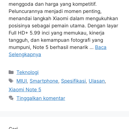
menggoda dan harga yang kompetitif.
Peluncurannya menjadi momen penting,
menandai langkah Xiaomi dalam mengukuhkan
posisinya sebagai pemain utama. Dengan layar
Full HD+ 5.99 inci yang memukau, kinerja
tangguh, dan kemampuan fotografi yang
mumpuni, Note 5 berhasil menarik …
Baca
Selengkapnya
Kategori
Teknologi
Tag
MIUI
,
Smartphone
,
Spesifikasi
,
Ulasan
,
Xiaomi Note 5
Tinggalkan komentar
Cari