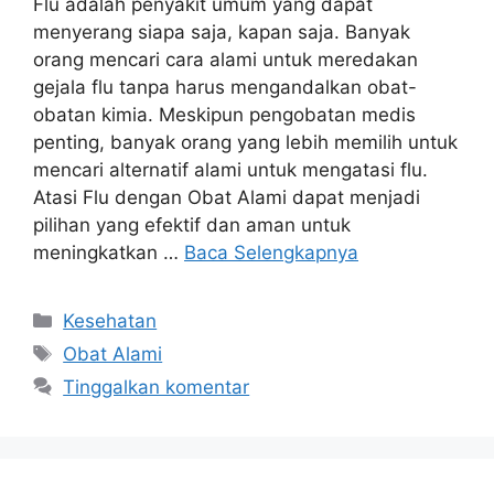
Flu adalah penyakit umum yang dapat
menyerang siapa saja, kapan saja. Banyak
orang mencari cara alami untuk meredakan
gejala flu tanpa harus mengandalkan obat-
obatan kimia. Meskipun pengobatan medis
penting, banyak orang yang lebih memilih untuk
mencari alternatif alami untuk mengatasi flu.
Atasi Flu dengan Obat Alami dapat menjadi
pilihan yang efektif dan aman untuk
meningkatkan …
Baca Selengkapnya
Kategori
Kesehatan
Tag
Obat Alami
Tinggalkan komentar