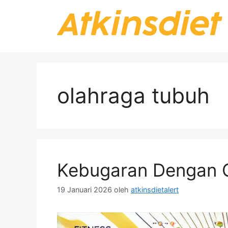
Langsung
ke
isi
olahraga tubuh
Kebugaran Dengan O
19 Januari 2026
oleh
atkinsdietalert