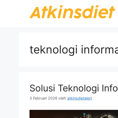
Langsung
ke
isi
teknologi inform
Solusi Teknologi In
3 Februari 2026
oleh
atkinsdietalert