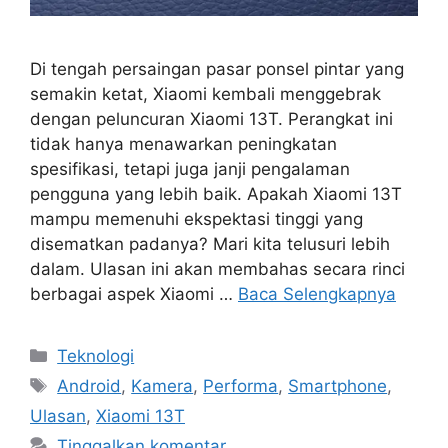
Di tengah persaingan pasar ponsel pintar yang
semakin ketat, Xiaomi kembali menggebrak
dengan peluncuran Xiaomi 13T. Perangkat ini
tidak hanya menawarkan peningkatan
spesifikasi, tetapi juga janji pengalaman
pengguna yang lebih baik. Apakah Xiaomi 13T
mampu memenuhi ekspektasi tinggi yang
disematkan padanya? Mari kita telusuri lebih
dalam. Ulasan ini akan membahas secara rinci
berbagai aspek Xiaomi …
Baca Selengkapnya
Kategori
Teknologi
Tag
Android
,
Kamera
,
Performa
,
Smartphone
,
Ulasan
,
Xiaomi 13T
Tinggalkan komentar