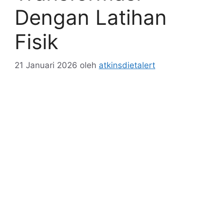
Dengan Latihan
Fisik
21 Januari 2026
oleh
atkinsdietalert
Transformasi Dengan Latihan Fisik
. Menjadi
tujuan banyak orang yang ingin mencapai tubuh
ideal, sehat, dan bugar. Baik untuk menurunkan
berat badan, membentuk otot, atau
meningkatkan kebugaran fisik secara
keseluruhan, latihan fisik yang terencana
dengan baik adalah kunci utama untuk
mencapai hasil yang diinginkan. Dengan latihan
yang tepat, tubuh dapat mengubah
komposisinya, mengurangi lemak tubuh, dan
meningkatkan kekuatan serta kebugaran fisik.