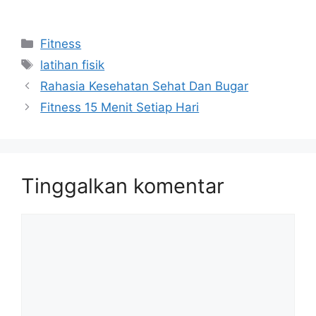
menuju tubuh ideal hari ini!
Kategori
Fitness
Tag
latihan fisik
Rahasia Kesehatan Sehat Dan Bugar
Fitness 15 Menit Setiap Hari
Tinggalkan komentar
Komentar