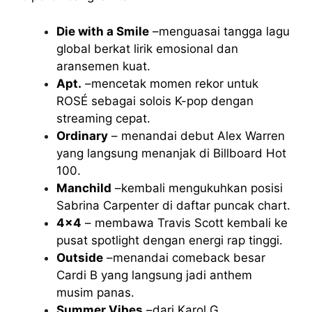
Die with a Smile
–menguasai tangga lagu
global berkat lirik emosional dan
aransemen kuat.
Apt.
–mencetak momen rekor untuk
ROSÉ sebagai solois K-pop dengan
streaming cepat.
Ordinary
– menandai debut Alex Warren
yang langsung menanjak di Billboard Hot
100.
Manchild
–kembali mengukuhkan posisi
Sabrina Carpenter di daftar puncak chart.
4×4
– membawa Travis Scott kembali ke
pusat spotlight dengan energi rap tinggi.
Outside
–menandai comeback besar
Cardi B yang langsung jadi anthem
musim panas.
Summer Vibes
–dari Karol G