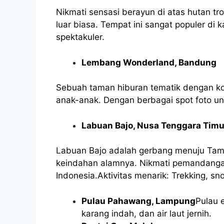
Nikmati sensasi berayun di atas hutan t
luar biasa. Tempat ini sangat populer di
spektakuler.
Lembang Wonderland, Bandung
Sebuah taman hiburan tematik dengan ko
anak-anak. Dengan berbagai spot foto uni
Labuan Bajo, Nusa Tenggara Timu
Labuan Bajo adalah gerbang menuju Tam
keindahan alamnya. Nikmati pemandangan
Indonesia.Aktivitas menarik: Trekking, s
Pulau Pahawang, Lampung
Pulau 
karang indah, dan air laut jernih.