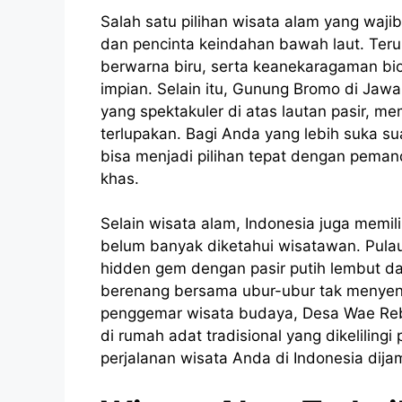
Salah satu pilihan wisata alam yang waj
dan pencinta keindahan bawah laut. Terum
berwarna biru, serta keanekaragaman bio
impian. Selain itu, Gunung Bromo di Ja
yang spektakuler di atas lautan pasir, 
terlupakan. Bagi Anda yang lebih suka s
bisa menjadi pilihan tepat dengan peman
khas.
Selain wisata alam, Indonesia juga memil
belum banyak diketahui wisatawan. Pulau
hidden gem dengan pasir putih lembut dan
berenang bersama ubur-ubur tak menyeng
penggemar wisata budaya, Desa Wae Re
di rumah adat tradisional yang dikelilingi
perjalanan wisata Anda di Indonesia dij