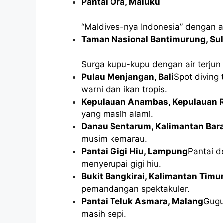
Pantai Ora, Maluku
“Maldives-nya Indonesia” dengan a
Taman Nasional Bantimurung, Sul
Surga kupu-kupu dengan air terjun
Pulau Menjangan, Bali
Spot diving
warni dan ikan tropis.
Kepulauan Anambas, Kepulauan 
yang masih alami.
Danau Sentarum, Kalimantan Bar
musim kemarau.
Pantai Gigi Hiu, Lampung
Pantai d
menyerupai gigi hiu.
Bukit Bangkirai, Kalimantan Timu
pemandangan spektakuler.
Pantai Teluk Asmara, Malang
Gugu
masih sepi.