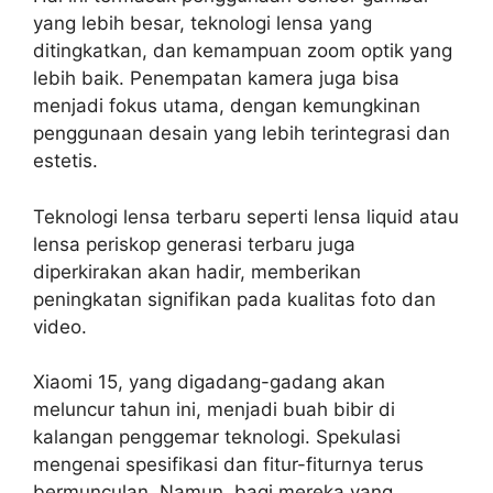
yang lebih besar, teknologi lensa yang
ditingkatkan, dan kemampuan zoom optik yang
lebih baik. Penempatan kamera juga bisa
menjadi fokus utama, dengan kemungkinan
penggunaan desain yang lebih terintegrasi dan
estetis.
Teknologi lensa terbaru seperti lensa liquid atau
lensa periskop generasi terbaru juga
diperkirakan akan hadir, memberikan
peningkatan signifikan pada kualitas foto dan
video.
Xiaomi 15, yang digadang-gadang akan
meluncur tahun ini, menjadi buah bibir di
kalangan penggemar teknologi. Spekulasi
mengenai spesifikasi dan fitur-fiturnya terus
bermunculan. Namun, bagi mereka yang