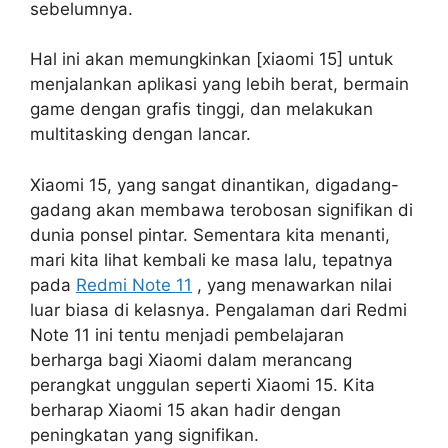
sebelumnya.
Hal ini akan memungkinkan [xiaomi 15] untuk
menjalankan aplikasi yang lebih berat, bermain
game dengan grafis tinggi, dan melakukan
multitasking dengan lancar.
Xiaomi 15, yang sangat dinantikan, digadang-
gadang akan membawa terobosan signifikan di
dunia ponsel pintar. Sementara kita menanti,
mari kita lihat kembali ke masa lalu, tepatnya
pada
Redmi Note 11
, yang menawarkan nilai
luar biasa di kelasnya. Pengalaman dari Redmi
Note 11 ini tentu menjadi pembelajaran
berharga bagi Xiaomi dalam merancang
perangkat unggulan seperti Xiaomi 15. Kita
berharap Xiaomi 15 akan hadir dengan
peningkatan yang signifikan.