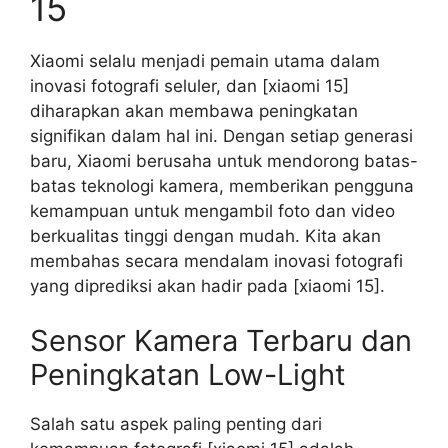
15
Xiaomi selalu menjadi pemain utama dalam
inovasi fotografi seluler, dan [xiaomi 15]
diharapkan akan membawa peningkatan
signifikan dalam hal ini. Dengan setiap generasi
baru, Xiaomi berusaha untuk mendorong batas-
batas teknologi kamera, memberikan pengguna
kemampuan untuk mengambil foto dan video
berkualitas tinggi dengan mudah. Kita akan
membahas secara mendalam inovasi fotografi
yang diprediksi akan hadir pada [xiaomi 15].
Sensor Kamera Terbaru dan
Peningkatan Low-Light
Salah satu aspek paling penting dari