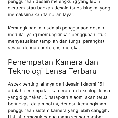
penggunaan desain melengkung yang lebih
ekstrem atau bahkan desain tanpa bingkai yang
memaksimalkan tampilan layar.
Kemungkinan lain adalah penggunaan desain
modular yang memungkinkan pengguna untuk
menyesuaikan tampilan dan fungsi perangkat
sesuai dengan preferensi mereka.
Penempatan Kamera dan
Teknologi Lensa Terbaru
Aspek penting lainnya dari desain [xiaomi 15]
adalah penempatan kamera dan teknologi lensa
yang digunakan. Diharapkan Xiaomi akan terus
berinovasi dalam hal ini, dengan kemungkinan
penggunaan sistem kamera yang lebih canggih.
Hal ini termasuk penggunaan sensor gambar