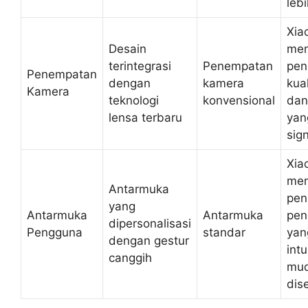
lebi
Xia
Desain
me
terintegrasi
Penempatan
pen
Penempatan
dengan
kamera
kual
Kamera
teknologi
konvensional
dan
lensa terbaru
yan
sign
Xia
me
Antarmuka
pen
yang
Antarmuka
Antarmuka
pen
dipersonalisasi
Pengguna
standar
yan
dengan gestur
intu
canggih
mu
dis