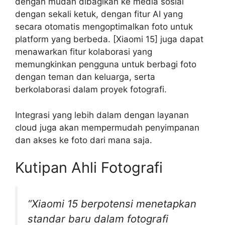
dengan mudah dibagikan ke media sosial
dengan sekali ketuk, dengan fitur AI yang
secara otomatis mengoptimalkan foto untuk
platform yang berbeda. [Xiaomi 15] juga dapat
menawarkan fitur kolaborasi yang
memungkinkan pengguna untuk berbagi foto
dengan teman dan keluarga, serta
berkolaborasi dalam proyek fotografi.
Integrasi yang lebih dalam dengan layanan
cloud juga akan mempermudah penyimpanan
dan akses ke foto dari mana saja.
Kutipan Ahli Fotografi
“Xiaomi 15 berpotensi menetapkan
standar baru dalam fotografi