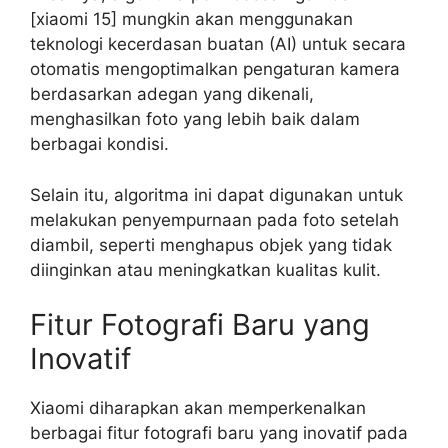
[xiaomi 15] mungkin akan menggunakan
teknologi kecerdasan buatan (AI) untuk secara
otomatis mengoptimalkan pengaturan kamera
berdasarkan adegan yang dikenali,
menghasilkan foto yang lebih baik dalam
berbagai kondisi.
Selain itu, algoritma ini dapat digunakan untuk
melakukan penyempurnaan pada foto setelah
diambil, seperti menghapus objek yang tidak
diinginkan atau meningkatkan kualitas kulit.
Fitur Fotografi Baru yang
Inovatif
Xiaomi diharapkan akan memperkenalkan
berbagai fitur fotografi baru yang inovatif pada