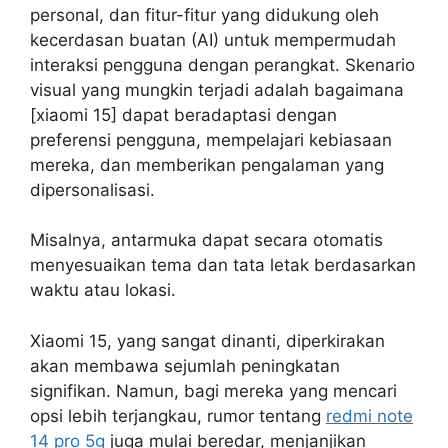
personal, dan fitur-fitur yang didukung oleh
kecerdasan buatan (AI) untuk mempermudah
interaksi pengguna dengan perangkat. Skenario
visual yang mungkin terjadi adalah bagaimana
[xiaomi 15] dapat beradaptasi dengan
preferensi pengguna, mempelajari kebiasaan
mereka, dan memberikan pengalaman yang
dipersonalisasi.
Misalnya, antarmuka dapat secara otomatis
menyesuaikan tema dan tata letak berdasarkan
waktu atau lokasi.
Xiaomi 15, yang sangat dinanti, diperkirakan
akan membawa sejumlah peningkatan
signifikan. Namun, bagi mereka yang mencari
opsi lebih terjangkau, rumor tentang
redmi note
14 pro 5g
juga mulai beredar, menjanjikan