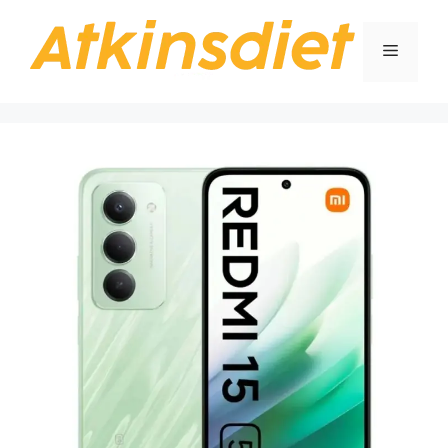
Langsung
ke
Menu
isi