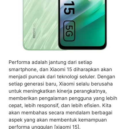
Performa adalah jantung dari setiap
smartphone, dan Xiaomi 15 diharapkan akan
menjadi puncak dari teknologi seluler. Dengan
setiap generasi baru, Xiaomi selalu berusaha
untuk meningkatkan kinerja perangkatnya,
memberikan pengalaman pengguna yang lebih
cepat, lebih responsif, dan lebih efisien. Kita
akan membahas secara mendalam berbagai
aspek yang akan membentuk kemampuan
performa unggulan [xiaomi 15].