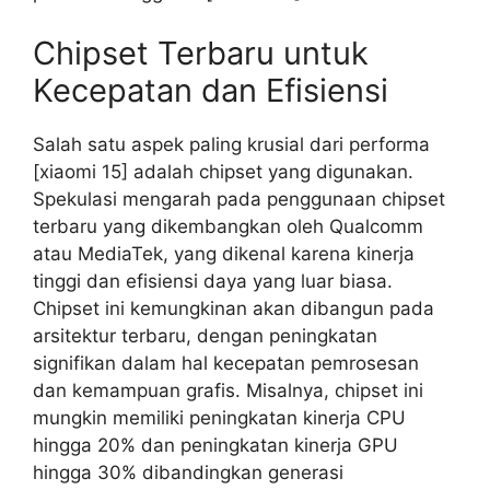
Chipset Terbaru untuk
Kecepatan dan Efisiensi
Salah satu aspek paling krusial dari performa
[xiaomi 15] adalah chipset yang digunakan.
Spekulasi mengarah pada penggunaan chipset
terbaru yang dikembangkan oleh Qualcomm
atau MediaTek, yang dikenal karena kinerja
tinggi dan efisiensi daya yang luar biasa.
Chipset ini kemungkinan akan dibangun pada
arsitektur terbaru, dengan peningkatan
signifikan dalam hal kecepatan pemrosesan
dan kemampuan grafis. Misalnya, chipset ini
mungkin memiliki peningkatan kinerja CPU
hingga 20% dan peningkatan kinerja GPU
hingga 30% dibandingkan generasi