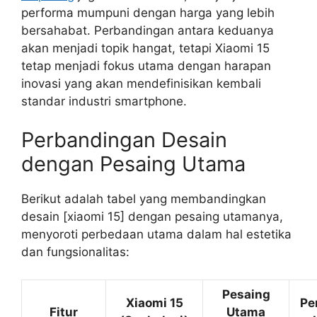
performa mumpuni dengan harga yang lebih
bersahabat. Perbandingan antara keduanya
akan menjadi topik hangat, tetapi Xiaomi 15
tetap menjadi fokus utama dengan harapan
inovasi yang akan mendefinisikan kembali
standar industri smartphone.
Perbandingan Desain
dengan Pesaing Utama
Berikut adalah tabel yang membandingkan
desain [xiaomi 15] dengan pesaing utamanya,
menyoroti perbedaan utama dalam hal estetika
dan fungsionalitas:
Pesaing
Xiaomi 15
Pe
Fitur
Utama