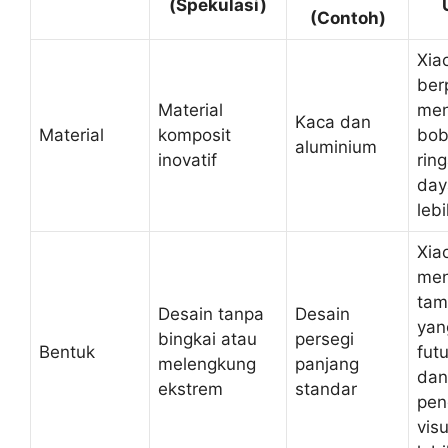
(Spekulasi)
(Contoh)
Xia
ber
Material
me
Kaca dan
Material
komposit
bob
aluminium
inovatif
rin
day
lebi
Xia
me
tam
Desain tanpa
Desain
yan
bingkai atau
persegi
Bentuk
futu
melengkung
panjang
dan
ekstrem
standar
pen
vis