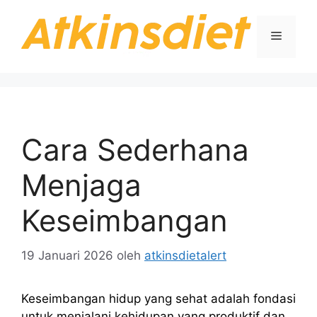
Langsung
ke
Menu
isi
Cara Sederhana
Menjaga
Keseimbangan
19 Januari 2026
oleh
atkinsdietalert
Keseimbangan hidup yang sehat adalah fondasi
untuk menjalani kehidupan yang produktif dan