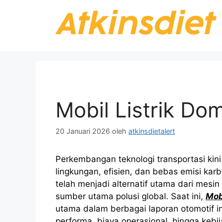
Langsung
ke
isi
Mobil Listrik Do
20 Januari 2026
oleh
atkinsdietalert
Perkembangan teknologi transportasi kin
lingkungan, efisien, dan bebas emisi kar
telah menjadi alternatif utama dari mesi
sumber utama polusi global. Saat ini,
Mob
utama dalam berbagai laporan otomotif int
performa, biaya operasional, hingga kebi