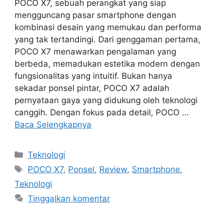
POCO X7, sebuah perangkat yang siap
mengguncang pasar smartphone dengan
kombinasi desain yang memukau dan performa
yang tak tertandingi. Dari genggaman pertama,
POCO X7 menawarkan pengalaman yang
berbeda, memadukan estetika modern dengan
fungsionalitas yang intuitif. Bukan hanya
sekadar ponsel pintar, POCO X7 adalah
pernyataan gaya yang didukung oleh teknologi
canggih. Dengan fokus pada detail, POCO …
Baca Selengkapnya
Kategori
Teknologi
Tag
POCO X7
,
Ponsel
,
Review
,
Smartphone
,
Teknologi
Tinggalkan komentar