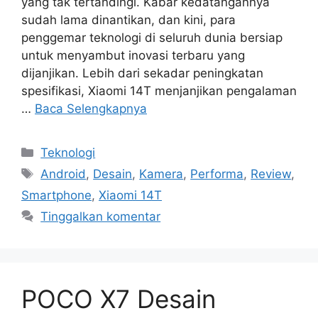
yang tak tertandingi. Kabar kedatangannya
sudah lama dinantikan, dan kini, para
penggemar teknologi di seluruh dunia bersiap
untuk menyambut inovasi terbaru yang
dijanjikan. Lebih dari sekadar peningkatan
spesifikasi, Xiaomi 14T menjanjikan pengalaman
…
Baca Selengkapnya
Kategori
Teknologi
Tag
Android
,
Desain
,
Kamera
,
Performa
,
Review
,
Smartphone
,
Xiaomi 14T
Tinggalkan komentar
POCO X7 Desain