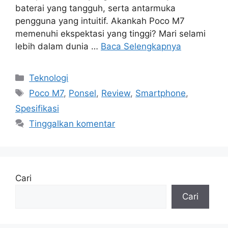
baterai yang tangguh, serta antarmuka
pengguna yang intuitif. Akankah Poco M7
memenuhi ekspektasi yang tinggi? Mari selami
lebih dalam dunia …
Baca Selengkapnya
Kategori
Teknologi
Tag
Poco M7
,
Ponsel
,
Review
,
Smartphone
,
Spesifikasi
Tinggalkan komentar
Cari
Cari