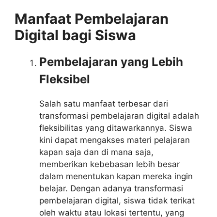
Manfaat Pembelajaran
Digital bagi Siswa
Pembelajaran yang Lebih
Fleksibel
Salah satu manfaat terbesar dari
transformasi pembelajaran digital adalah
fleksibilitas yang ditawarkannya. Siswa
kini dapat mengakses materi pelajaran
kapan saja dan di mana saja,
memberikan kebebasan lebih besar
dalam menentukan kapan mereka ingin
belajar. Dengan adanya transformasi
pembelajaran digital, siswa tidak terikat
oleh waktu atau lokasi tertentu, yang