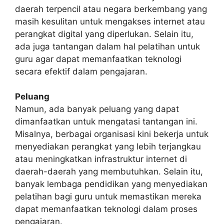
daerah terpencil atau negara berkembang yang
masih kesulitan untuk mengakses internet atau
perangkat digital yang diperlukan. Selain itu,
ada juga tantangan dalam hal pelatihan untuk
guru agar dapat memanfaatkan teknologi
secara efektif dalam pengajaran.
Peluang
Namun, ada banyak peluang yang dapat
dimanfaatkan untuk mengatasi tantangan ini.
Misalnya, berbagai organisasi kini bekerja untuk
menyediakan perangkat yang lebih terjangkau
atau meningkatkan infrastruktur internet di
daerah-daerah yang membutuhkan. Selain itu,
banyak lembaga pendidikan yang menyediakan
pelatihan bagi guru untuk memastikan mereka
dapat memanfaatkan teknologi dalam proses
pengajaran.