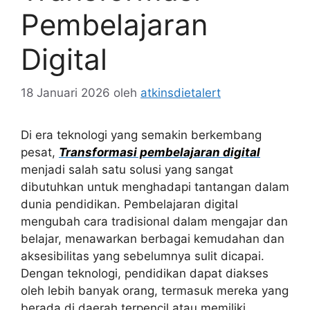
Pembelajaran
Digital
18 Januari 2026
oleh
atkinsdietalert
Di era teknologi yang semakin berkembang
pesat,
T
ransformasi pembelajaran digital
menjadi salah satu solusi yang sangat
dibutuhkan untuk menghadapi tantangan dalam
dunia pendidikan. Pembelajaran digital
mengubah cara tradisional dalam mengajar dan
belajar, menawarkan berbagai kemudahan dan
aksesibilitas yang sebelumnya sulit dicapai.
Dengan teknologi, pendidikan dapat diakses
oleh lebih banyak orang, termasuk mereka yang
berada di daerah terpencil atau memiliki