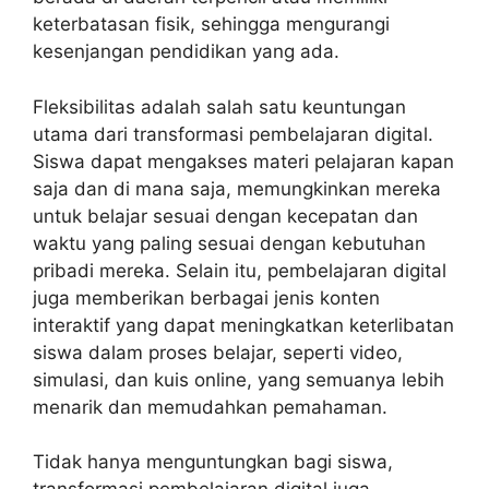
keterbatasan fisik, sehingga mengurangi
kesenjangan pendidikan yang ada.
Fleksibilitas adalah salah satu keuntungan
utama dari transformasi pembelajaran digital.
Siswa dapat mengakses materi pelajaran kapan
saja dan di mana saja, memungkinkan mereka
untuk belajar sesuai dengan kecepatan dan
waktu yang paling sesuai dengan kebutuhan
pribadi mereka. Selain itu, pembelajaran digital
juga memberikan berbagai jenis konten
interaktif yang dapat meningkatkan keterlibatan
siswa dalam proses belajar, seperti video,
simulasi, dan kuis online, yang semuanya lebih
menarik dan memudahkan pemahaman.
Tidak hanya menguntungkan bagi siswa,