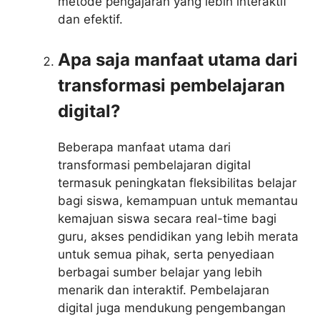
metode pengajaran yang lebih interaktif
dan efektif.
Apa saja manfaat utama dari
transformasi pembelajaran
digital?
Beberapa manfaat utama dari
transformasi pembelajaran digital
termasuk peningkatan fleksibilitas belajar
bagi siswa, kemampuan untuk memantau
kemajuan siswa secara real-time bagi
guru, akses pendidikan yang lebih merata
untuk semua pihak, serta penyediaan
berbagai sumber belajar yang lebih
menarik dan interaktif. Pembelajaran
digital juga mendukung pengembangan