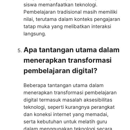
siswa memanfaatkan teknologi.
Pembelajaran tradisional masih memiliki
nilai, terutama dalam konteks pengajaran
tatap muka yang melibatkan interaksi
langsung.
Apa tantangan utama dalam
menerapkan transformasi
pembelajaran digital?
Beberapa tantangan utama dalam
menerapkan transformasi pembelajaran
digital termasuk masalah aksesibilitas
teknologi, seperti kurangnya perangkat
dan koneksi internet yang memadai,
serta kebutuhan untuk melatih guru
dalam menggunakan teknologi secara