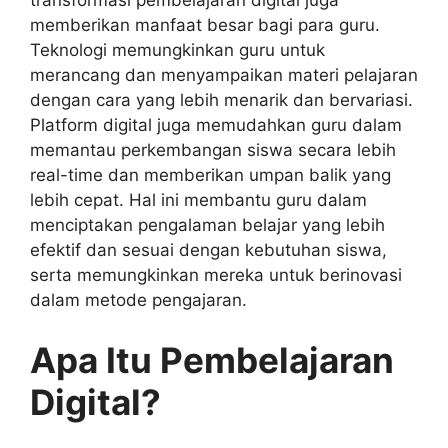
transformasi pembelajaran digital juga
memberikan manfaat besar bagi para guru.
Teknologi memungkinkan guru untuk
merancang dan menyampaikan materi pelajaran
dengan cara yang lebih menarik dan bervariasi.
Platform digital juga memudahkan guru dalam
memantau perkembangan siswa secara lebih
real-time dan memberikan umpan balik yang
lebih cepat. Hal ini membantu guru dalam
menciptakan pengalaman belajar yang lebih
efektif dan sesuai dengan kebutuhan siswa,
serta memungkinkan mereka untuk berinovasi
dalam metode pengajaran.
Apa Itu Pembelajaran
Digital?