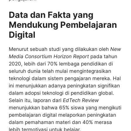
Data dan Fakta yang
Mendukung Pembelajaran
Digital
Menurut sebuah studi yang dilakukan oleh
New
Media Consortium Horizon Report
pada tahun
2020, lebih dari 70% lembaga pendidikan di
seluruh dunia telah mulai mengintegrasikan
teknologi dalam sistem pengajaran mereka. Hal
ini menunjukkan adanya peningkatan signifikan
dalam adopsi teknologi di pendidikan global.
Selain itu, laporan dari
EdTech Review
menunjukkan bahwa 65% siswa yang mengikuti
pembelajaran digital melaporkan peningkatan
dalam pemahaman materi dan 40% merasa
lebih termotivasi untuk belajar.