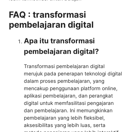
FAQ : transformasi
pembelajaran digital
Apa itu transformasi
pembelajaran digital?
Transformasi pembelajaran digital
merujuk pada penerapan teknologi digital
dalam proses pembelajaran, yang
mencakup penggunaan platform online,
aplikasi pembelajaran, dan perangkat
digital untuk memfasilitasi pengajaran
dan pembelajaran. Ini memungkinkan
pembelajaran yang lebih fleksibel,
aksesibilitas yang lebih luas, serta