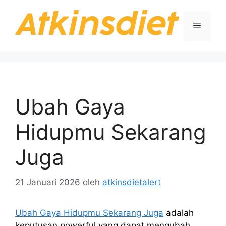
Langsung
ke
Menu
isi
Ubah Gaya
Hidupmu Sekarang
Juga
21 Januari 2026
oleh
atkinsdietalert
Ubah Gaya Hidupmu Sekarang Juga
adalah
keputusan powerful yang dapat mengubah