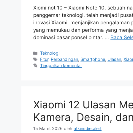
Xiomi not 10 – Xiaomi Note 10, sebuah nam
penggemar teknologi, telah menjadi pusat p
inovasi Xiaomi, menjanjikan pengalaman 
yang memukau dan performa yang menjanj
dominasi pasar ponsel pintar. …
Baca Sel
Kategori
Teknologi
Tag
Fitur
,
Perbandingan
,
Smartphone
,
Ulasan
,
Xiao
Tinggalkan komentar
Xiaomi 12 Ulasan M
Kamera, Desain, dan
15 Maret 2026
oleh
atkinsdietalert