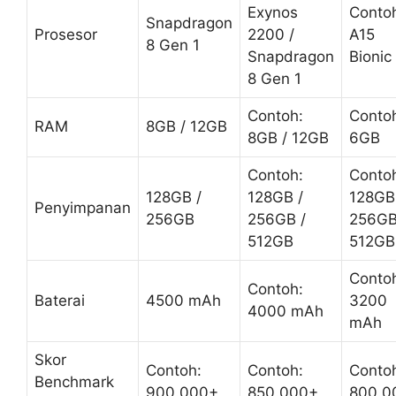
Exynos
Conto
Snapdragon
Prosesor
2200 /
A15
8 Gen 1
Snapdragon
Bionic
8 Gen 1
Contoh:
Conto
RAM
8GB / 12GB
8GB / 12GB
6GB
Contoh:
Conto
128GB /
128GB /
128GB
Penyimpanan
256GB
256GB /
256GB
512GB
512GB
Conto
Contoh:
Baterai
4500 mAh
3200
4000 mAh
mAh
Skor
Contoh:
Contoh:
Conto
Benchmark
900.000+
850.000+
800.0