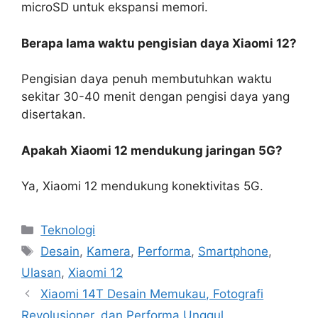
microSD untuk ekspansi memori.
Berapa lama waktu pengisian daya Xiaomi 12?
Pengisian daya penuh membutuhkan waktu
sekitar 30-40 menit dengan pengisi daya yang
disertakan.
Apakah Xiaomi 12 mendukung jaringan 5G?
Ya, Xiaomi 12 mendukung konektivitas 5G.
Kategori
Teknologi
Tag
Desain
,
Kamera
,
Performa
,
Smartphone
,
Ulasan
,
Xiaomi 12
Xiaomi 14T Desain Memukau, Fotografi
Revolusioner, dan Performa Unggul