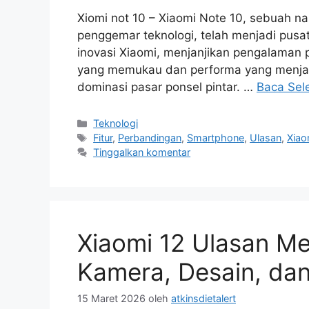
Xiomi not 10 – Xiaomi Note 10, sebuah nam
penggemar teknologi, telah menjadi pusat p
inovasi Xiaomi, menjanjikan pengalaman 
yang memukau dan performa yang menjanj
dominasi pasar ponsel pintar. …
Baca Sel
Kategori
Teknologi
Tag
Fitur
,
Perbandingan
,
Smartphone
,
Ulasan
,
Xiao
Tinggalkan komentar
Xiaomi 12 Ulasan M
Kamera, Desain, dan
15 Maret 2026
oleh
atkinsdietalert