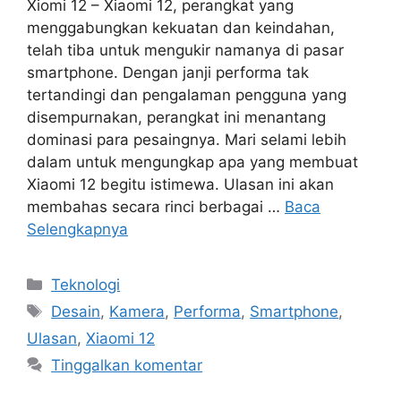
Xiomi 12 – Xiaomi 12, perangkat yang
menggabungkan kekuatan dan keindahan,
telah tiba untuk mengukir namanya di pasar
smartphone. Dengan janji performa tak
tertandingi dan pengalaman pengguna yang
disempurnakan, perangkat ini menantang
dominasi para pesaingnya. Mari selami lebih
dalam untuk mengungkap apa yang membuat
Xiaomi 12 begitu istimewa. Ulasan ini akan
membahas secara rinci berbagai …
Baca
Selengkapnya
Kategori
Teknologi
Tag
Desain
,
Kamera
,
Performa
,
Smartphone
,
Ulasan
,
Xiaomi 12
Tinggalkan komentar