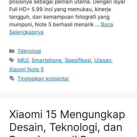
posisinya sebagai pemain utama. Dengan layar
Full HD+ 5.99 inci yang memukau, kinerja
tangguh, dan kemampuan fotografi yang
mumpuni, Note 5 berhasil menarik …
Baca
Selengkapnya
Kategori
Teknologi
Tag
MIUI
,
Smartphone
,
Spesifikasi
,
Ulasan
,
Xiaomi Note 5
Tinggalkan komentar
Xiaomi 15 Mengungkap
Desain, Teknologi, dan