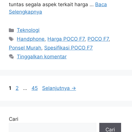
tuntas segala aspek terkait harga …
Baca
Selengkapnya
Kategori
Teknologi
Tag
Handphone
,
Harga POCO F7
,
POCO F7
,
Ponsel Murah
,
Spesifikasi POCO F7
Tinggalkan komentar
Halaman
Halaman
Halaman
1
2
…
45
Selanjutnya
→
Cari
Cari