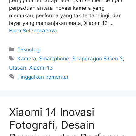
pengguna terhadap perangkat seluler. Dengan
perpaduan antara inovasi kamera yang
memukau, performa yang tak tertandingi, dan
layar yang memanjakan mata, Xiaomi 13 …
Baca Selengkapnya
Kategori
Teknologi
Tag
Kamera
,
Smartphone
,
Snapdragon 8 Gen 2
,
Ulasan
,
Xiaomi 13
Tinggalkan komentar
Xiaomi 14 Inovasi
Fotografi, Desain