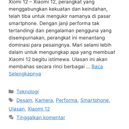
Xiomi 12 – Xiaomi 12, perangkat yang
menggabungkan kekuatan dan keindahan,
telah tiba untuk mengukir namanya di pasar
smartphone. Dengan janji performa tak
tertandingi dan pengalaman pengguna yang
disempurnakan, perangkat ini menantang
dominasi para pesaingnya. Mari selami lebih
dalam untuk mengungkap apa yang membuat
Xiaomi 12 begitu istimewa. Ulasan ini akan
membahas secara rinci berbagai …
Baca
Selengkapnya
Kategori
Teknologi
Tag
Desain
,
Kamera
,
Performa
,
Smartphone
,
Ulasan
,
Xiaomi 12
Tinggalkan komentar