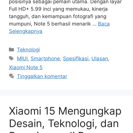
posisinya sebagai pemain utama. Dengan layar
Full HD+ 5.99 inci yang memukau, kinerja
tangguh, dan kemampuan fotografi yang
mumpuni, Note 5 berhasil menarik …
Baca
Selengkapnya
Kategori
Teknologi
Tag
MIUI
,
Smartphone
,
Spesifikasi
,
Ulasan
,
Xiaomi Note 5
Tinggalkan komentar
Xiaomi 15 Mengungkap
Desain, Teknologi, dan