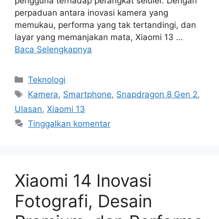
pengguna terhadap perangkat seluler. Dengan
perpaduan antara inovasi kamera yang
memukau, performa yang tak tertandingi, dan
layar yang memanjakan mata, Xiaomi 13 …
Baca Selengkapnya
Kategori
Teknologi
Tag
Kamera
,
Smartphone
,
Snapdragon 8 Gen 2
,
Ulasan
,
Xiaomi 13
Tinggalkan komentar
Xiaomi 14 Inovasi
Fotografi, Desain