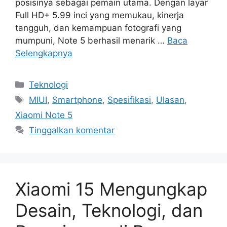
posisinya sebagai pemain utama. Dengan layar
Full HD+ 5.99 inci yang memukau, kinerja
tangguh, dan kemampuan fotografi yang
mumpuni, Note 5 berhasil menarik …
Baca
Selengkapnya
Kategori
Teknologi
Tag
MIUI
,
Smartphone
,
Spesifikasi
,
Ulasan
,
Xiaomi Note 5
Tinggalkan komentar
Xiaomi 15 Mengungkap
Desain, Teknologi, dan