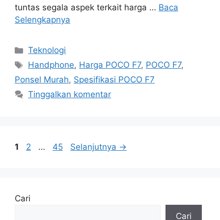
tuntas segala aspek terkait harga …
Baca
Selengkapnya
Kategori
Teknologi
Tag
Handphone
,
Harga POCO F7
,
POCO F7
,
Ponsel Murah
,
Spesifikasi POCO F7
Tinggalkan komentar
Halaman
Halaman
Halaman
1
2
…
45
Selanjutnya
→
Cari
Cari