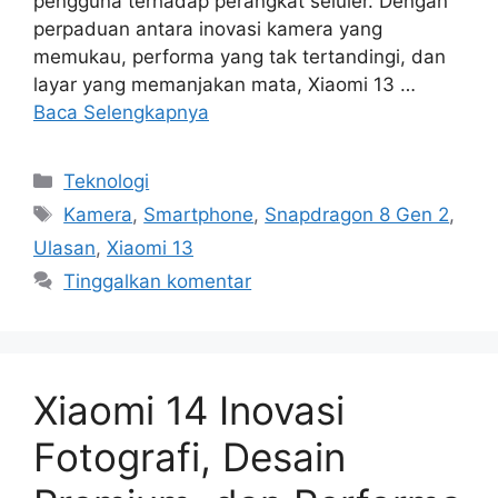
pengguna terhadap perangkat seluler. Dengan
perpaduan antara inovasi kamera yang
memukau, performa yang tak tertandingi, dan
layar yang memanjakan mata, Xiaomi 13 …
Baca Selengkapnya
Kategori
Teknologi
Tag
Kamera
,
Smartphone
,
Snapdragon 8 Gen 2
,
Ulasan
,
Xiaomi 13
Tinggalkan komentar
Xiaomi 14 Inovasi
Fotografi, Desain