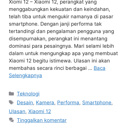
Xiomi 12 – Xiaomi 12, perangkat yang
menggabungkan kekuatan dan keindahan,
telah tiba untuk mengukir namanya di pasar
smartphone. Dengan janji performa tak
tertandingi dan pengalaman pengguna yang
disempurnakan, perangkat ini menantang
dominasi para pesaingnya. Mari selami lebih
dalam untuk mengungkap apa yang membuat
Xiaomi 12 begitu istimewa. Ulasan ini akan
membahas secara rinci berbagai …
Baca
Selengkapnya
Kategori
Teknologi
Tag
Desain
,
Kamera
,
Performa
,
Smartphone
,
Ulasan
,
Xiaomi 12
Tinggalkan komentar