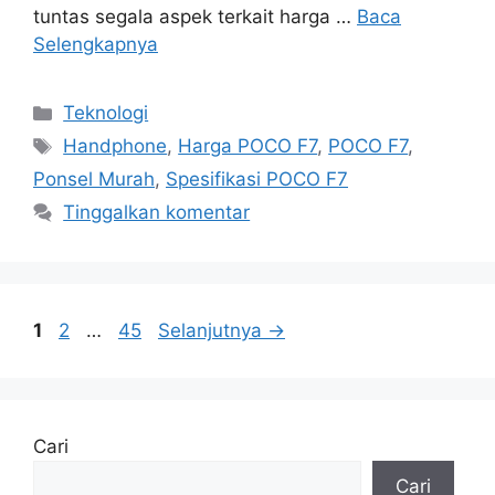
tuntas segala aspek terkait harga …
Baca
Selengkapnya
Kategori
Teknologi
Tag
Handphone
,
Harga POCO F7
,
POCO F7
,
Ponsel Murah
,
Spesifikasi POCO F7
Tinggalkan komentar
Halaman
Halaman
Halaman
1
2
…
45
Selanjutnya
→
Cari
Cari