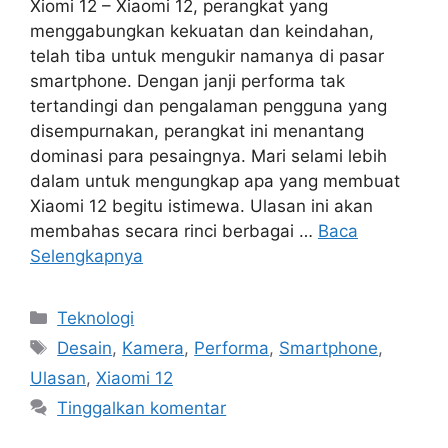
Xiomi 12 – Xiaomi 12, perangkat yang
menggabungkan kekuatan dan keindahan,
telah tiba untuk mengukir namanya di pasar
smartphone. Dengan janji performa tak
tertandingi dan pengalaman pengguna yang
disempurnakan, perangkat ini menantang
dominasi para pesaingnya. Mari selami lebih
dalam untuk mengungkap apa yang membuat
Xiaomi 12 begitu istimewa. Ulasan ini akan
membahas secara rinci berbagai …
Baca
Selengkapnya
Kategori
Teknologi
Tag
Desain
,
Kamera
,
Performa
,
Smartphone
,
Ulasan
,
Xiaomi 12
Tinggalkan komentar