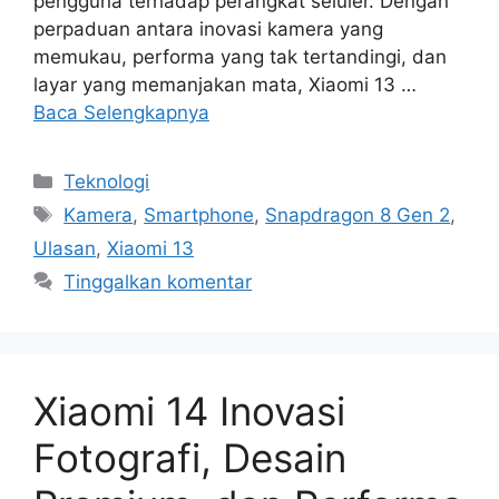
pengguna terhadap perangkat seluler. Dengan
perpaduan antara inovasi kamera yang
memukau, performa yang tak tertandingi, dan
layar yang memanjakan mata, Xiaomi 13 …
Baca Selengkapnya
Kategori
Teknologi
Tag
Kamera
,
Smartphone
,
Snapdragon 8 Gen 2
,
Ulasan
,
Xiaomi 13
Tinggalkan komentar
Xiaomi 14 Inovasi
Fotografi, Desain