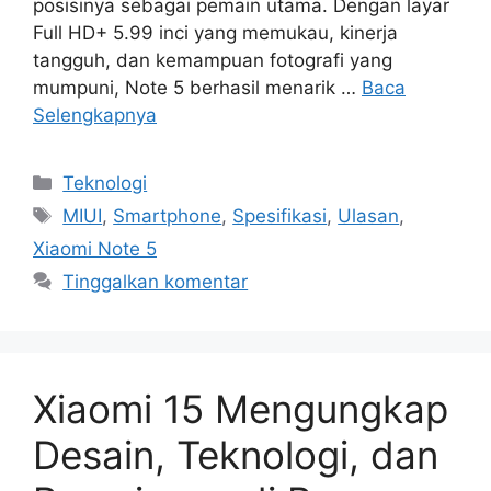
posisinya sebagai pemain utama. Dengan layar
Full HD+ 5.99 inci yang memukau, kinerja
tangguh, dan kemampuan fotografi yang
mumpuni, Note 5 berhasil menarik …
Baca
Selengkapnya
Kategori
Teknologi
Tag
MIUI
,
Smartphone
,
Spesifikasi
,
Ulasan
,
Xiaomi Note 5
Tinggalkan komentar
Xiaomi 15 Mengungkap
Desain, Teknologi, dan