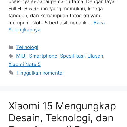
posisinya sebagai pemain utama. Dengan layar
Full HD+ 5.99 inci yang memukau, kinerja
tangguh, dan kemampuan fotografi yang
mumpuni, Note 5 berhasil menarik …
Baca
Selengkapnya
Kategori
Teknologi
Tag
MIUI
,
Smartphone
,
Spesifikasi
,
Ulasan
,
Xiaomi Note 5
Tinggalkan komentar
Xiaomi 15 Mengungkap
Desain, Teknologi, dan