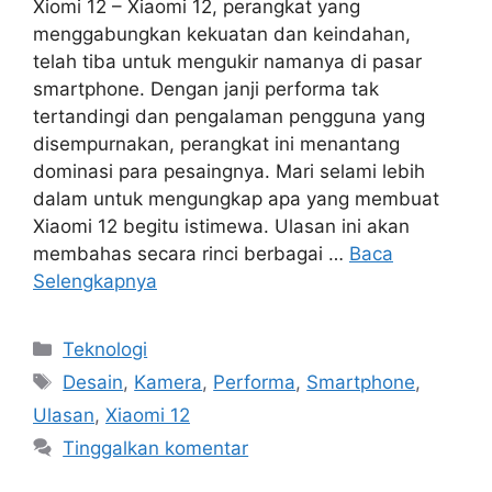
Xiomi 12 – Xiaomi 12, perangkat yang
menggabungkan kekuatan dan keindahan,
telah tiba untuk mengukir namanya di pasar
smartphone. Dengan janji performa tak
tertandingi dan pengalaman pengguna yang
disempurnakan, perangkat ini menantang
dominasi para pesaingnya. Mari selami lebih
dalam untuk mengungkap apa yang membuat
Xiaomi 12 begitu istimewa. Ulasan ini akan
membahas secara rinci berbagai …
Baca
Selengkapnya
Kategori
Teknologi
Tag
Desain
,
Kamera
,
Performa
,
Smartphone
,
Ulasan
,
Xiaomi 12
Tinggalkan komentar