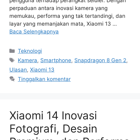
pengguna terhadap perangkat seluler. Dengan
perpaduan antara inovasi kamera yang
memukau, performa yang tak tertandingi, dan
layar yang memanjakan mata, Xiaomi 13 …
Baca Selengkapnya
Kategori
Teknologi
Tag
Kamera
,
Smartphone
,
Snapdragon 8 Gen 2
,
Ulasan
,
Xiaomi 13
Tinggalkan komentar
Xiaomi 14 Inovasi
Fotografi, Desain