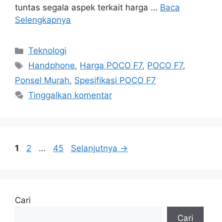
tuntas segala aspek terkait harga …
Baca
Selengkapnya
Kategori
Teknologi
Tag
Handphone
,
Harga POCO F7
,
POCO F7
,
Ponsel Murah
,
Spesifikasi POCO F7
Tinggalkan komentar
Halaman
Halaman
Halaman
1
2
…
45
Selanjutnya
→
Cari
Cari