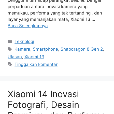
pengguna terhadap perangkat seluler. Dengan
perpaduan antara inovasi kamera yang
memukau, performa yang tak tertandingi, dan
layar yang memanjakan mata, Xiaomi 13 …
Baca Selengkapnya
Kategori
Teknologi
Tag
Kamera
,
Smartphone
,
Snapdragon 8 Gen 2
,
Ulasan
,
Xiaomi 13
Tinggalkan komentar
Xiaomi 14 Inovasi
Fotografi, Desain