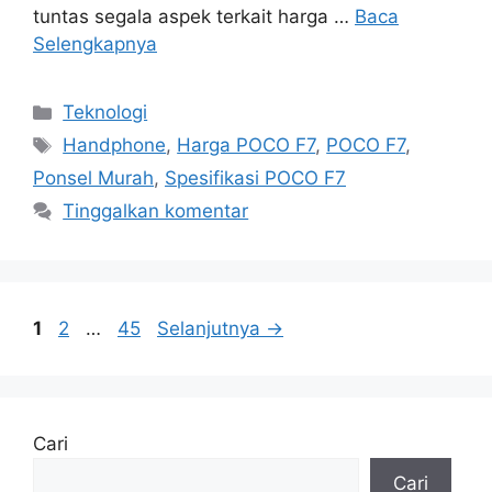
tuntas segala aspek terkait harga …
Baca
Selengkapnya
Kategori
Teknologi
Tag
Handphone
,
Harga POCO F7
,
POCO F7
,
Ponsel Murah
,
Spesifikasi POCO F7
Tinggalkan komentar
Halaman
Halaman
Halaman
1
2
…
45
Selanjutnya
→
Cari
Cari