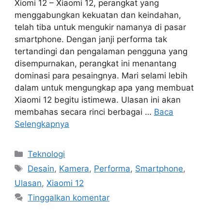
Xiomi 12 – Xiaomi 12, perangkat yang
menggabungkan kekuatan dan keindahan,
telah tiba untuk mengukir namanya di pasar
smartphone. Dengan janji performa tak
tertandingi dan pengalaman pengguna yang
disempurnakan, perangkat ini menantang
dominasi para pesaingnya. Mari selami lebih
dalam untuk mengungkap apa yang membuat
Xiaomi 12 begitu istimewa. Ulasan ini akan
membahas secara rinci berbagai …
Baca
Selengkapnya
Kategori
Teknologi
Tag
Desain
,
Kamera
,
Performa
,
Smartphone
,
Ulasan
,
Xiaomi 12
Tinggalkan komentar