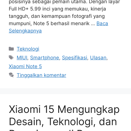
posisinya sebagai pemain utama. Dengan layar
Full HD+ 5.99 inci yang memukau, kinerja
tangguh, dan kemampuan fotografi yang
mumpuni, Note 5 berhasil menarik …
Baca
Selengkapnya
Kategori
Teknologi
Tag
MIUI
,
Smartphone
,
Spesifikasi
,
Ulasan
,
Xiaomi Note 5
Tinggalkan komentar
Xiaomi 15 Mengungkap
Desain, Teknologi, dan