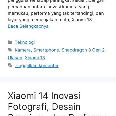
pengguna terhadap perangkat seluler. Dengan
perpaduan antara inovasi kamera yang
memukau, performa yang tak tertandingi, dan
layar yang memanjakan mata, Xiaomi 13 …
Baca Selengkapnya
Kategori
Teknologi
Tag
Kamera
,
Smartphone
,
Snapdragon 8 Gen 2
,
Ulasan
,
Xiaomi 13
Tinggalkan komentar
Xiaomi 14 Inovasi
Fotografi, Desain