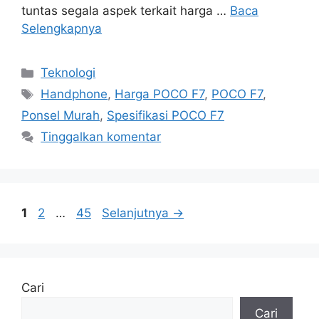
tuntas segala aspek terkait harga …
Baca
Selengkapnya
Kategori
Teknologi
Tag
Handphone
,
Harga POCO F7
,
POCO F7
,
Ponsel Murah
,
Spesifikasi POCO F7
Tinggalkan komentar
Halaman
Halaman
Halaman
1
2
…
45
Selanjutnya
→
Cari
Cari