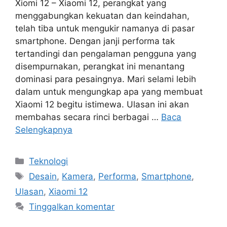
Xiomi 12 – Xiaomi 12, perangkat yang
menggabungkan kekuatan dan keindahan,
telah tiba untuk mengukir namanya di pasar
smartphone. Dengan janji performa tak
tertandingi dan pengalaman pengguna yang
disempurnakan, perangkat ini menantang
dominasi para pesaingnya. Mari selami lebih
dalam untuk mengungkap apa yang membuat
Xiaomi 12 begitu istimewa. Ulasan ini akan
membahas secara rinci berbagai …
Baca
Selengkapnya
Kategori
Teknologi
Tag
Desain
,
Kamera
,
Performa
,
Smartphone
,
Ulasan
,
Xiaomi 12
Tinggalkan komentar