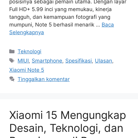
posisinya sebagai pemain utama. Dengan layar
Full HD+ 5.99 inci yang memukau, kinerja
tangguh, dan kemampuan fotografi yang
mumpuni, Note 5 berhasil menarik …
Baca
Selengkapnya
Kategori
Teknologi
Tag
MIUI
,
Smartphone
,
Spesifikasi
,
Ulasan
,
Xiaomi Note 5
Tinggalkan komentar
Xiaomi 15 Mengungkap
Desain, Teknologi, dan