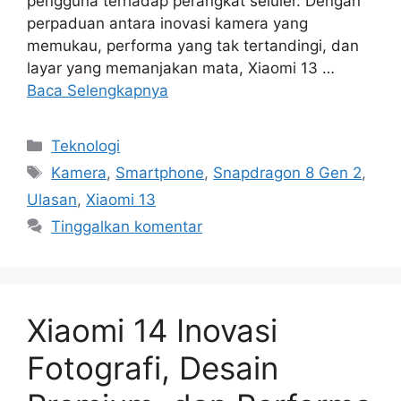
pengguna terhadap perangkat seluler. Dengan
perpaduan antara inovasi kamera yang
memukau, performa yang tak tertandingi, dan
layar yang memanjakan mata, Xiaomi 13 …
Baca Selengkapnya
Kategori
Teknologi
Tag
Kamera
,
Smartphone
,
Snapdragon 8 Gen 2
,
Ulasan
,
Xiaomi 13
Tinggalkan komentar
Xiaomi 14 Inovasi
Fotografi, Desain