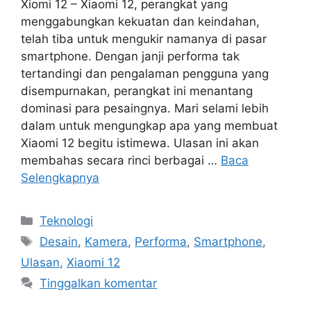
Xiomi 12 – Xiaomi 12, perangkat yang
menggabungkan kekuatan dan keindahan,
telah tiba untuk mengukir namanya di pasar
smartphone. Dengan janji performa tak
tertandingi dan pengalaman pengguna yang
disempurnakan, perangkat ini menantang
dominasi para pesaingnya. Mari selami lebih
dalam untuk mengungkap apa yang membuat
Xiaomi 12 begitu istimewa. Ulasan ini akan
membahas secara rinci berbagai …
Baca
Selengkapnya
Kategori
Teknologi
Tag
Desain
,
Kamera
,
Performa
,
Smartphone
,
Ulasan
,
Xiaomi 12
Tinggalkan komentar