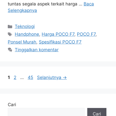
tuntas segala aspek terkait harga …
Baca
Selengkapnya
Kategori
Teknologi
Tag
Handphone
,
Harga POCO F7
,
POCO F7
,
Ponsel Murah
,
Spesifikasi POCO F7
Tinggalkan komentar
Halaman
Halaman
Halaman
1
2
…
45
Selanjutnya
→
Cari
Cari