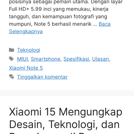
posisinya sebagai pemain utama. Dengan layar
Full HD+ 5.99 inci yang memukau, kinerja
tangguh, dan kemampuan fotografi yang
mumpuni, Note 5 berhasil menarik …
Baca
Selengkapnya
Kategori
Teknologi
Tag
MIUI
,
Smartphone
,
Spesifikasi
,
Ulasan
,
Xiaomi Note 5
Tinggalkan komentar
Xiaomi 15 Mengungkap
Desain, Teknologi, dan