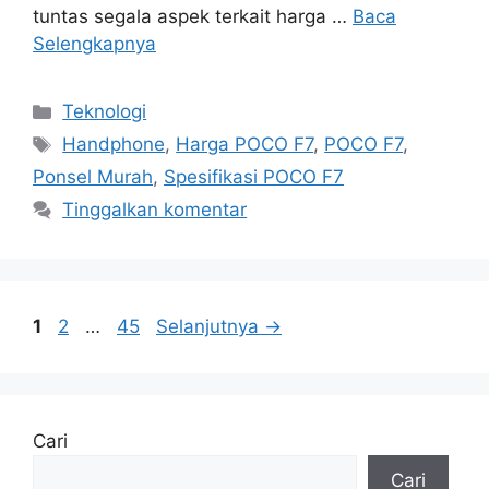
tuntas segala aspek terkait harga …
Baca
Selengkapnya
Kategori
Teknologi
Tag
Handphone
,
Harga POCO F7
,
POCO F7
,
Ponsel Murah
,
Spesifikasi POCO F7
Tinggalkan komentar
Halaman
Halaman
Halaman
1
2
…
45
Selanjutnya
→
Cari
Cari