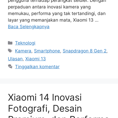
pengguna terhadap perangkat seluler. Dengan
perpaduan antara inovasi kamera yang
memukau, performa yang tak tertandingi, dan
layar yang memanjakan mata, Xiaomi 13 …
Baca Selengkapnya
Kategori
Teknologi
Tag
Kamera
,
Smartphone
,
Snapdragon 8 Gen 2
,
Ulasan
,
Xiaomi 13
Tinggalkan komentar
Xiaomi 14 Inovasi
Fotografi, Desain