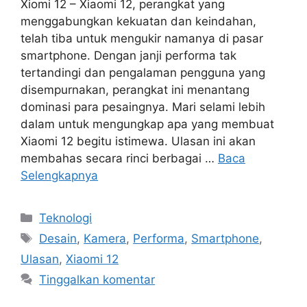
Xiomi 12 – Xiaomi 12, perangkat yang
menggabungkan kekuatan dan keindahan,
telah tiba untuk mengukir namanya di pasar
smartphone. Dengan janji performa tak
tertandingi dan pengalaman pengguna yang
disempurnakan, perangkat ini menantang
dominasi para pesaingnya. Mari selami lebih
dalam untuk mengungkap apa yang membuat
Xiaomi 12 begitu istimewa. Ulasan ini akan
membahas secara rinci berbagai …
Baca
Selengkapnya
Kategori
Teknologi
Tag
Desain
,
Kamera
,
Performa
,
Smartphone
,
Ulasan
,
Xiaomi 12
Tinggalkan komentar