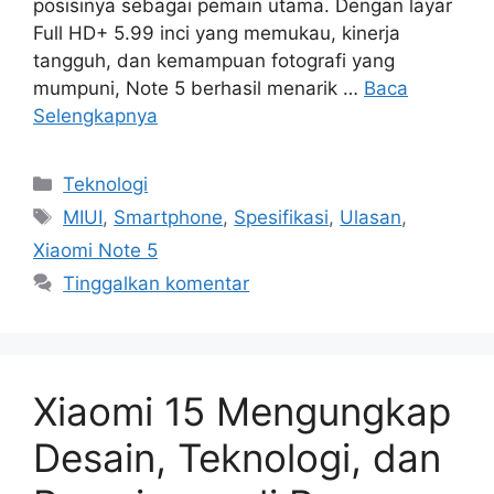
posisinya sebagai pemain utama. Dengan layar
Full HD+ 5.99 inci yang memukau, kinerja
tangguh, dan kemampuan fotografi yang
mumpuni, Note 5 berhasil menarik …
Baca
Selengkapnya
Kategori
Teknologi
Tag
MIUI
,
Smartphone
,
Spesifikasi
,
Ulasan
,
Xiaomi Note 5
Tinggalkan komentar
Xiaomi 15 Mengungkap
Desain, Teknologi, dan