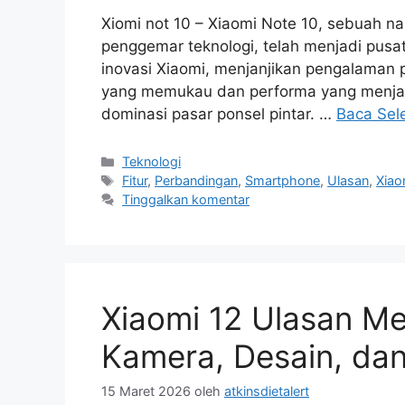
Xiomi not 10 – Xiaomi Note 10, sebuah nam
penggemar teknologi, telah menjadi pusat p
inovasi Xiaomi, menjanjikan pengalaman 
yang memukau dan performa yang menjanj
dominasi pasar ponsel pintar. …
Baca Sel
Kategori
Teknologi
Tag
Fitur
,
Perbandingan
,
Smartphone
,
Ulasan
,
Xiao
Tinggalkan komentar
Xiaomi 12 Ulasan M
Kamera, Desain, dan
15 Maret 2026
oleh
atkinsdietalert