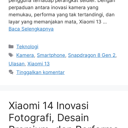
pengguna terhadap perangkat seluler. Dengan
perpaduan antara inovasi kamera yang
memukau, performa yang tak tertandingi, dan
layar yang memanjakan mata, Xiaomi 13 …
Baca Selengkapnya
Kategori
Teknologi
Tag
Kamera
,
Smartphone
,
Snapdragon 8 Gen 2
,
Ulasan
,
Xiaomi 13
Tinggalkan komentar
Xiaomi 14 Inovasi
Fotografi, Desain