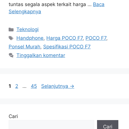
tuntas segala aspek terkait harga …
Baca
Selengkapnya
Kategori
Teknologi
Tag
Handphone
,
Harga POCO F7
,
POCO F7
,
Ponsel Murah
,
Spesifikasi POCO F7
Tinggalkan komentar
Halaman
Halaman
Halaman
1
2
…
45
Selanjutnya
→
Cari
Cari