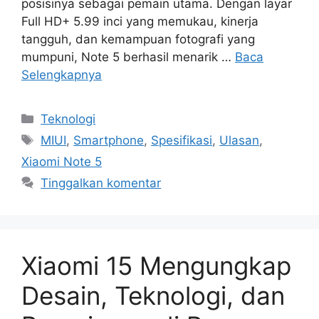
posisinya sebagai pemain utama. Dengan layar
Full HD+ 5.99 inci yang memukau, kinerja
tangguh, dan kemampuan fotografi yang
mumpuni, Note 5 berhasil menarik …
Baca
Selengkapnya
Kategori
Teknologi
Tag
MIUI
,
Smartphone
,
Spesifikasi
,
Ulasan
,
Xiaomi Note 5
Tinggalkan komentar
Xiaomi 15 Mengungkap
Desain, Teknologi, dan