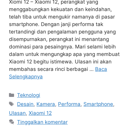
Xiomi 12 – Xiaomi 12, perangkat yang
menggabungkan kekuatan dan keindahan,
telah tiba untuk mengukir namanya di pasar
smartphone. Dengan janji performa tak
tertandingi dan pengalaman pengguna yang
disempurnakan, perangkat ini menantang
dominasi para pesaingnya. Mari selami lebih
dalam untuk mengungkap apa yang membuat
Xiaomi 12 begitu istimewa. Ulasan ini akan
membahas secara rinci berbagai …
Baca
Selengkapnya
Kategori
Teknologi
Tag
Desain
,
Kamera
,
Performa
,
Smartphone
,
Ulasan
,
Xiaomi 12
Tinggalkan komentar