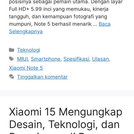
posisinya sebagai pemain utama. Dengan layar
Full HD+ 5.99 inci yang memukau, kinerja
tangguh, dan kemampuan fotografi yang
mumpuni, Note 5 berhasil menarik …
Baca
Selengkapnya
Kategori
Teknologi
Tag
MIUI
,
Smartphone
,
Spesifikasi
,
Ulasan
,
Xiaomi Note 5
Tinggalkan komentar
Xiaomi 15 Mengungkap
Desain, Teknologi, dan