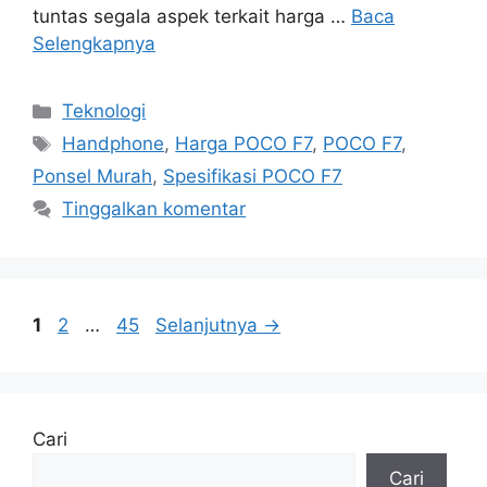
tuntas segala aspek terkait harga …
Baca
Selengkapnya
Kategori
Teknologi
Tag
Handphone
,
Harga POCO F7
,
POCO F7
,
Ponsel Murah
,
Spesifikasi POCO F7
Tinggalkan komentar
Halaman
Halaman
Halaman
1
2
…
45
Selanjutnya
→
Cari
Cari