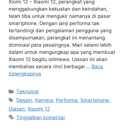
Xiomi 12 – Xiaomi 12, perangkat yang
menggabungkan kekuatan dan keindahan,
telah tiba untuk mengukir namanya di pasar
smartphone. Dengan janji performa tak
tertandingi dan pengalaman pengguna yang
disempurnakan, perangkat ini menantang
dominasi para pesaingnya. Mari selami lebih
dalam untuk mengungkap apa yang membuat
Xiaomi 12 begitu istimewa. Ulasan ini akan
membahas secara rinci berbagai …
Baca
Selengkapnya
Kategori
Teknologi
Tag
Desain
,
Kamera
,
Performa
,
Smartphone
,
Ulasan
,
Xiaomi 12
Tinggalkan komentar