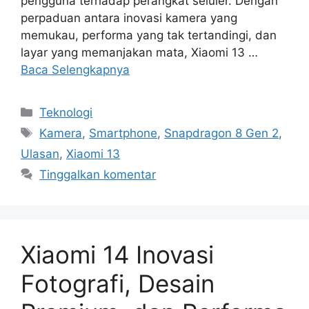
pengguna terhadap perangkat seluler. Dengan
perpaduan antara inovasi kamera yang
memukau, performa yang tak tertandingi, dan
layar yang memanjakan mata, Xiaomi 13 …
Baca Selengkapnya
Kategori
Teknologi
Tag
Kamera
,
Smartphone
,
Snapdragon 8 Gen 2
,
Ulasan
,
Xiaomi 13
Tinggalkan komentar
Xiaomi 14 Inovasi
Fotografi, Desain