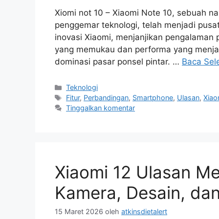
Xiomi not 10 – Xiaomi Note 10, sebuah nam
penggemar teknologi, telah menjadi pusat p
inovasi Xiaomi, menjanjikan pengalaman 
yang memukau dan performa yang menjanj
dominasi pasar ponsel pintar. …
Baca Sel
Kategori
Teknologi
Tag
Fitur
,
Perbandingan
,
Smartphone
,
Ulasan
,
Xiao
Tinggalkan komentar
Xiaomi 12 Ulasan M
Kamera, Desain, dan
15 Maret 2026
oleh
atkinsdietalert