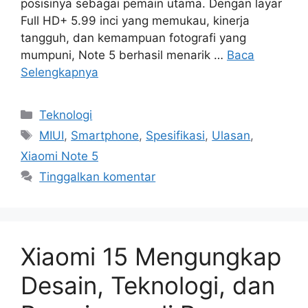
posisinya sebagai pemain utama. Dengan layar
Full HD+ 5.99 inci yang memukau, kinerja
tangguh, dan kemampuan fotografi yang
mumpuni, Note 5 berhasil menarik …
Baca
Selengkapnya
Kategori
Teknologi
Tag
MIUI
,
Smartphone
,
Spesifikasi
,
Ulasan
,
Xiaomi Note 5
Tinggalkan komentar
Xiaomi 15 Mengungkap
Desain, Teknologi, dan