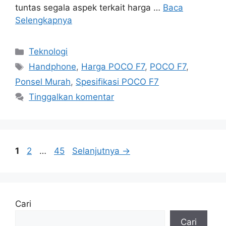
tuntas segala aspek terkait harga …
Baca
Selengkapnya
Kategori
Teknologi
Tag
Handphone
,
Harga POCO F7
,
POCO F7
,
Ponsel Murah
,
Spesifikasi POCO F7
Tinggalkan komentar
Halaman
Halaman
Halaman
1
2
…
45
Selanjutnya
→
Cari
Cari