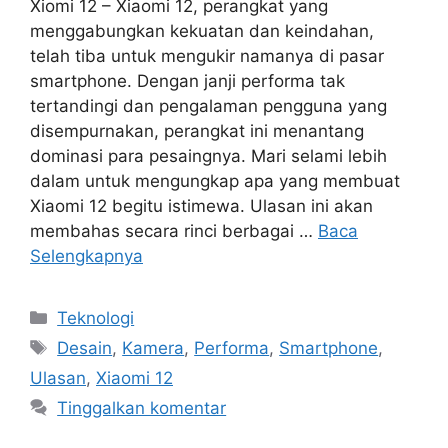
Xiomi 12 – Xiaomi 12, perangkat yang
menggabungkan kekuatan dan keindahan,
telah tiba untuk mengukir namanya di pasar
smartphone. Dengan janji performa tak
tertandingi dan pengalaman pengguna yang
disempurnakan, perangkat ini menantang
dominasi para pesaingnya. Mari selami lebih
dalam untuk mengungkap apa yang membuat
Xiaomi 12 begitu istimewa. Ulasan ini akan
membahas secara rinci berbagai …
Baca
Selengkapnya
Kategori
Teknologi
Tag
Desain
,
Kamera
,
Performa
,
Smartphone
,
Ulasan
,
Xiaomi 12
Tinggalkan komentar