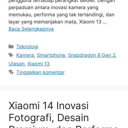
pengguna terhadap perangkat seluler. Dengan
perpaduan antara inovasi kamera yang
memukau, performa yang tak tertandingi, dan
layar yang memanjakan mata, Xiaomi 13 …
Baca Selengkapnya
Kategori
Teknologi
Tag
Kamera
,
Smartphone
,
Snapdragon 8 Gen 2
,
Ulasan
,
Xiaomi 13
Tinggalkan komentar
Xiaomi 14 Inovasi
Fotografi, Desain