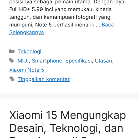
posisinya sebagai pemain utama. Dengan layar
Full HD+ 5.99 inci yang memukau, kinerja
tangguh, dan kemampuan fotografi yang
mumpuni, Note 5 berhasil menarik …
Baca
Selengkapnya
Kategori
Teknologi
Tag
MIUI
,
Smartphone
,
Spesifikasi
,
Ulasan
,
Xiaomi Note 5
Tinggalkan komentar
Xiaomi 15 Mengungkap
Desain, Teknologi, dan