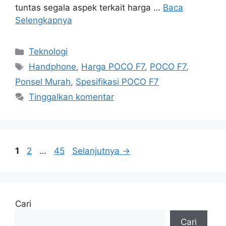
tuntas segala aspek terkait harga …
Baca
Selengkapnya
Kategori
Teknologi
Tag
Handphone
,
Harga POCO F7
,
POCO F7
,
Ponsel Murah
,
Spesifikasi POCO F7
Tinggalkan komentar
Halaman
Halaman
Halaman
1
2
…
45
Selanjutnya
→
Cari
Cari