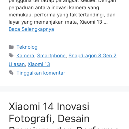
pengguna terhadap perangkat seluler. Dengan
perpaduan antara inovasi kamera yang
memukau, performa yang tak tertandingi, dan
layar yang memanjakan mata, Xiaomi 13 …
Baca Selengkapnya
Kategori
Teknologi
Tag
Kamera
,
Smartphone
,
Snapdragon 8 Gen 2
,
Ulasan
,
Xiaomi 13
Tinggalkan komentar
Xiaomi 14 Inovasi
Fotografi, Desain