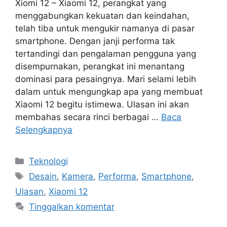
Xiomi 12 – Xiaomi 12, perangkat yang
menggabungkan kekuatan dan keindahan,
telah tiba untuk mengukir namanya di pasar
smartphone. Dengan janji performa tak
tertandingi dan pengalaman pengguna yang
disempurnakan, perangkat ini menantang
dominasi para pesaingnya. Mari selami lebih
dalam untuk mengungkap apa yang membuat
Xiaomi 12 begitu istimewa. Ulasan ini akan
membahas secara rinci berbagai …
Baca
Selengkapnya
Kategori
Teknologi
Tag
Desain
,
Kamera
,
Performa
,
Smartphone
,
Ulasan
,
Xiaomi 12
Tinggalkan komentar