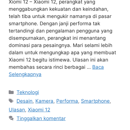
Xiomi 12 – Xiaomi 12, perangkat yang
menggabungkan kekuatan dan keindahan,
telah tiba untuk mengukir namanya di pasar
smartphone. Dengan janji performa tak
tertandingi dan pengalaman pengguna yang
disempurnakan, perangkat ini menantang
dominasi para pesaingnya. Mari selami lebih
dalam untuk mengungkap apa yang membuat
Xiaomi 12 begitu istimewa. Ulasan ini akan
membahas secara rinci berbagai …
Baca
Selengkapnya
Kategori
Teknologi
Tag
Desain
,
Kamera
,
Performa
,
Smartphone
,
Ulasan
,
Xiaomi 12
Tinggalkan komentar