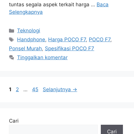
tuntas segala aspek terkait harga …
Baca
Selengkapnya
Kategori
Teknologi
Tag
Handphone
,
Harga POCO F7
,
POCO F7
,
Ponsel Murah
,
Spesifikasi POCO F7
Tinggalkan komentar
Halaman
Halaman
Halaman
1
2
…
45
Selanjutnya
→
Cari
Cari