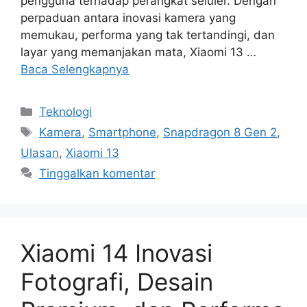
pengguna terhadap perangkat seluler. Dengan
perpaduan antara inovasi kamera yang
memukau, performa yang tak tertandingi, dan
layar yang memanjakan mata, Xiaomi 13 …
Baca Selengkapnya
Kategori
Teknologi
Tag
Kamera
,
Smartphone
,
Snapdragon 8 Gen 2
,
Ulasan
,
Xiaomi 13
Tinggalkan komentar
Xiaomi 14 Inovasi
Fotografi, Desain