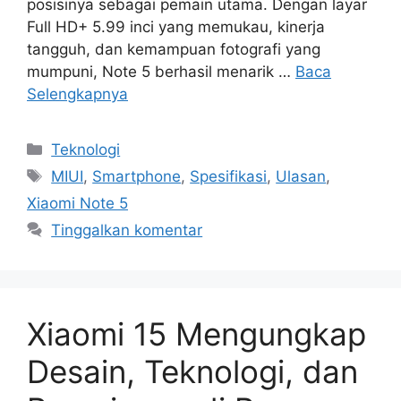
posisinya sebagai pemain utama. Dengan layar
Full HD+ 5.99 inci yang memukau, kinerja
tangguh, dan kemampuan fotografi yang
mumpuni, Note 5 berhasil menarik …
Baca
Selengkapnya
Kategori
Teknologi
Tag
MIUI
,
Smartphone
,
Spesifikasi
,
Ulasan
,
Xiaomi Note 5
Tinggalkan komentar
Xiaomi 15 Mengungkap
Desain, Teknologi, dan