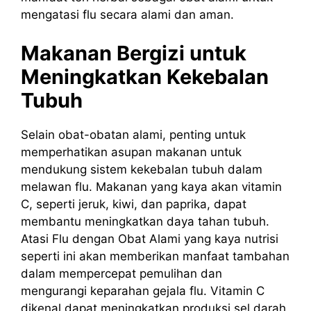
mengatasi flu secara alami dan aman.
Makanan Bergizi untuk
Meningkatkan Kekebalan
Tubuh
Selain obat-obatan alami, penting untuk
memperhatikan asupan makanan untuk
mendukung sistem kekebalan tubuh dalam
melawan flu. Makanan yang kaya akan vitamin
C, seperti jeruk, kiwi, dan paprika, dapat
membantu meningkatkan daya tahan tubuh.
Atasi Flu dengan Obat Alami yang kaya nutrisi
seperti ini akan memberikan manfaat tambahan
dalam mempercepat pemulihan dan
mengurangi keparahan gejala flu. Vitamin C
dikenal dapat meningkatkan produksi sel darah