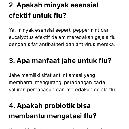
2. Apakah minyak esensial
efektif untuk flu?
Ya, minyak esensial seperti peppermint dan
eucalyptus efektif dalam meredakan gejala flu
dengan sifat antibakteri dan antivirus mereka.
3. Apa manfaat jahe untuk flu?
Jahe memiliki sifat antiinflamasi yang
membantu mengurangi peradangan pada
saluran pernapasan dan meredakan gejala flu.
4. Apakah probiotik bisa
membantu mengatasi flu?