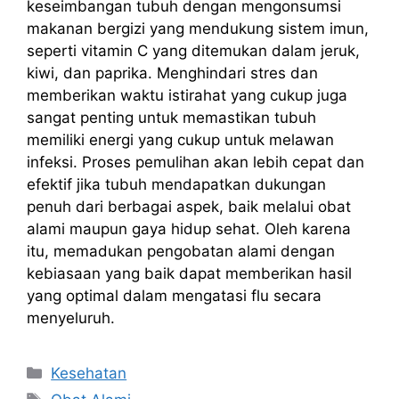
keseimbangan tubuh dengan mengonsumsi
makanan bergizi yang mendukung sistem imun,
seperti vitamin C yang ditemukan dalam jeruk,
kiwi, dan paprika. Menghindari stres dan
memberikan waktu istirahat yang cukup juga
sangat penting untuk memastikan tubuh
memiliki energi yang cukup untuk melawan
infeksi. Proses pemulihan akan lebih cepat dan
efektif jika tubuh mendapatkan dukungan
penuh dari berbagai aspek, baik melalui obat
alami maupun gaya hidup sehat. Oleh karena
itu, memadukan pengobatan alami dengan
kebiasaan yang baik dapat memberikan hasil
yang optimal dalam mengatasi flu secara
menyeluruh.
Kategori
Kesehatan
Tag