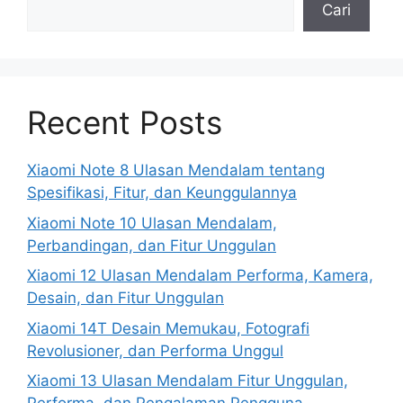
Cari
Recent Posts
Xiaomi Note 8 Ulasan Mendalam tentang
Spesifikasi, Fitur, dan Keunggulannya
Xiaomi Note 10 Ulasan Mendalam,
Perbandingan, dan Fitur Unggulan
Xiaomi 12 Ulasan Mendalam Performa, Kamera,
Desain, dan Fitur Unggulan
Xiaomi 14T Desain Memukau, Fotografi
Revolusioner, dan Performa Unggul
Xiaomi 13 Ulasan Mendalam Fitur Unggulan,