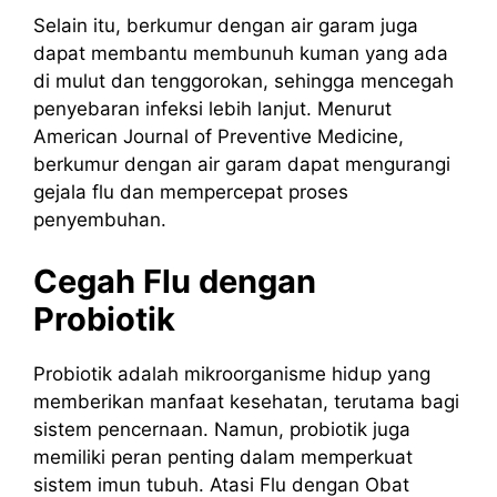
Selain itu, berkumur dengan air garam juga
dapat membantu membunuh kuman yang ada
di mulut dan tenggorokan, sehingga mencegah
penyebaran infeksi lebih lanjut. Menurut
American Journal of Preventive Medicine,
berkumur dengan air garam dapat mengurangi
gejala flu dan mempercepat proses
penyembuhan.
Cegah Flu dengan
Probiotik
Probiotik adalah mikroorganisme hidup yang
memberikan manfaat kesehatan, terutama bagi
sistem pencernaan. Namun, probiotik juga
memiliki peran penting dalam memperkuat
sistem imun tubuh. Atasi Flu dengan Obat