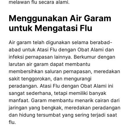
melawan flu secara alami.
Menggunakan Air Garam
untuk Mengatasi Flu
Air garam telah digunakan selama berabad-
abad untuk Atasi Flu dengan Obat Alami dan
infeksi pernapasan lainnya. Berkumur dengan
larutan air garam dapat membantu
membersihkan saluran pernapasan, meredakan
sakit tenggorokan, dan mengurangi
peradangan. Atasi Flu dengan Obat Alami ini
sangat sederhana, tetapi memiliki banyak
manfaat. Garam membantu menarik cairan dari
jaringan yang bengkak, meredakan peradangan
dan hidung tersumbat yang sering terjadi saat
flu.