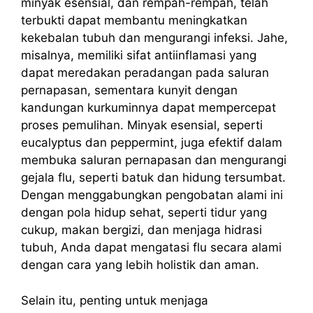
minyak esensial, dan rempah-rempah, telah
terbukti dapat membantu meningkatkan
kekebalan tubuh dan mengurangi infeksi. Jahe,
misalnya, memiliki sifat antiinflamasi yang
dapat meredakan peradangan pada saluran
pernapasan, sementara kunyit dengan
kandungan kurkuminnya dapat mempercepat
proses pemulihan. Minyak esensial, seperti
eucalyptus dan peppermint, juga efektif dalam
membuka saluran pernapasan dan mengurangi
gejala flu, seperti batuk dan hidung tersumbat.
Dengan menggabungkan pengobatan alami ini
dengan pola hidup sehat, seperti tidur yang
cukup, makan bergizi, dan menjaga hidrasi
tubuh, Anda dapat mengatasi flu secara alami
dengan cara yang lebih holistik dan aman.
Selain itu, penting untuk menjaga