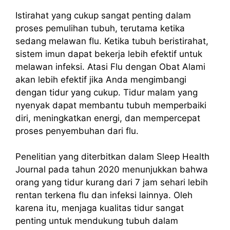
Istirahat yang cukup sangat penting dalam
proses pemulihan tubuh, terutama ketika
sedang melawan flu. Ketika tubuh beristirahat,
sistem imun dapat bekerja lebih efektif untuk
melawan infeksi. Atasi Flu dengan Obat Alami
akan lebih efektif jika Anda mengimbangi
dengan tidur yang cukup. Tidur malam yang
nyenyak dapat membantu tubuh memperbaiki
diri, meningkatkan energi, dan mempercepat
proses penyembuhan dari flu.
Penelitian yang diterbitkan dalam Sleep Health
Journal pada tahun 2020 menunjukkan bahwa
orang yang tidur kurang dari 7 jam sehari lebih
rentan terkena flu dan infeksi lainnya. Oleh
karena itu, menjaga kualitas tidur sangat
penting untuk mendukung tubuh dalam