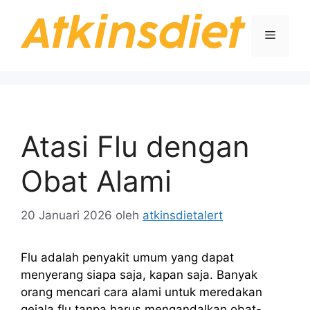
Langsung
ke
Menu
isi
Atasi Flu dengan
Obat Alami
20 Januari 2026
oleh
atkinsdietalert
Flu adalah penyakit umum yang dapat
menyerang siapa saja, kapan saja. Banyak
orang mencari cara alami untuk meredakan
gejala flu tanpa harus mengandalkan obat-