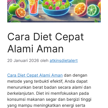
Cara Diet Cepat
Alami Aman
20 Januari 2026
oleh
atkinsdietalert
Cara Diet Cepat Alami Aman
dan dengan
metode yang
terbukti
efektif, Anda dapat
menurunkan berat badan secara
alami
dan
berkelanjutan
. Diet ini memfokuskan pada
konsumsi makanan segar dan bergizi tinggi
yang mampu meningkatkan energi serta