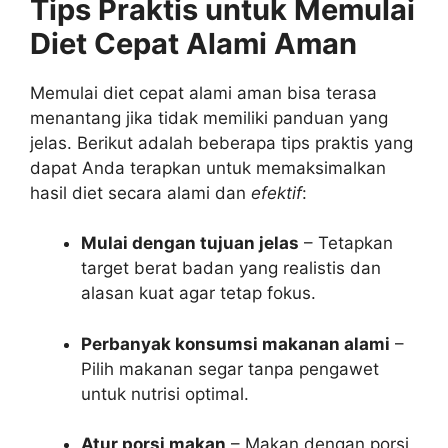
Tips Praktis untuk Memulai
Diet Cepat Alami Aman
Memulai diet cepat alami aman bisa terasa
menantang jika tidak memiliki panduan yang
jelas. Berikut adalah beberapa tips praktis yang
dapat Anda terapkan untuk memaksimalkan
hasil diet secara alami dan
efektif
:
Mulai dengan tujuan jelas
– Tetapkan
target berat badan yang realistis dan
alasan kuat agar tetap fokus.
Perbanyak konsumsi makanan alami
–
Pilih makanan segar tanpa pengawet
untuk nutrisi optimal.
Atur porsi makan
– Makan dengan porsi