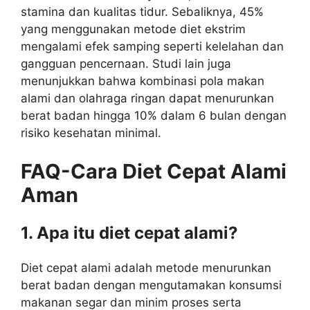
stamina dan kualitas tidur. Sebaliknya, 45%
yang menggunakan metode diet ekstrim
mengalami efek samping seperti kelelahan dan
gangguan pencernaan. Studi lain juga
menunjukkan bahwa kombinasi pola makan
alami dan olahraga ringan dapat menurunkan
berat badan hingga 10% dalam 6 bulan dengan
risiko kesehatan minimal.
FAQ-Cara Diet Cepat Alami
Aman
1. Apa itu diet cepat alami?
Diet cepat alami adalah metode menurunkan
berat badan dengan mengutamakan konsumsi
makanan segar dan minim proses serta