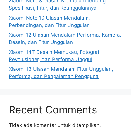
Xiaomi Note 8 Ulasan Mendalam tentang
Spesifikasi, Fitur, dan Keunggulannya
Xiaomi Note 10 Ulasan Mendalam,
Perbandingan, dan Fitur Unggulan
Xiaomi 12 Ulasan Mendalam Performa, Kamera,
Desain, dan Fitur Unggulan
Xiaomi 14T Desain Memukau, Fotografi
Revolusioner, dan Performa Unggul
Xiaomi 13 Ulasan Mendalam Fitur Unggulan,
Performa, dan Pengalaman Pengguna
Recent Comments
Tidak ada komentar untuk ditampilkan.