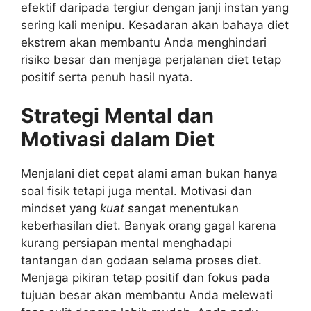
efektif daripada tergiur dengan janji instan yang
sering kali menipu. Kesadaran akan bahaya diet
ekstrem akan membantu Anda menghindari
risiko besar dan menjaga perjalanan diet tetap
positif serta penuh hasil nyata.
Strategi Mental dan
Motivasi dalam Diet
Menjalani diet cepat alami aman bukan hanya
soal fisik tetapi juga mental. Motivasi dan
mindset yang
kuat
sangat menentukan
keberhasilan diet. Banyak orang gagal karena
kurang persiapan mental menghadapi
tantangan dan godaan selama proses diet.
Menjaga pikiran tetap positif dan fokus pada
tujuan besar akan membantu Anda melewati