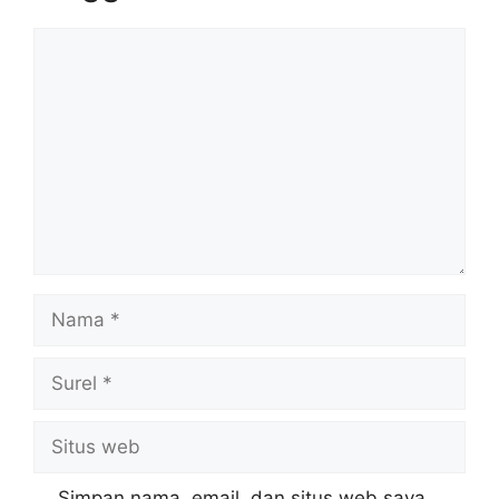
Komentar
Nama
Surel
Situs
web
Simpan nama, email, dan situs web saya