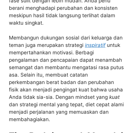
fase sulit dengan lebih mudah. Anda perlu
berani menghadapi perubahan dan konsisten
meskipun hasil tidak langsung terlihat dalam
waktu singkat.
Membangun dukungan sosial dari keluarga dan
teman juga merupakan strategi
inspiratif
untuk
mempertahankan motivasi. Berbagi
pengalaman dan pencapaian dapat menambah
semangat dan membantu mengatasi rasa putus
asa. Selain itu, membuat catatan
perkembangan berat badan dan perubahan
fisik akan menjadi pengingat kuat bahwa usaha
Anda tidak sia-sia. Dengan mindset yang
kuat
dan strategi mental yang tepat, diet cepat alami
menjadi perjalanan yang memuaskan dan
membahagiakan.