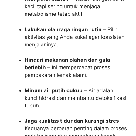
kecil tapi sering untuk menjaga
metabolisme tetap aktif.
Lakukan olahraga ringan rutin
– Pilih
aktivitas yang Anda sukai agar konsisten
menjalaninya.
Hindari makanan olahan dan gula
berlebih
– Ini mempercepat proses
pembakaran lemak alami.
Minum air putih cukup
– Air adalah
kunci hidrasi dan membantu detoksifikasi
tubuh.
Jaga kualitas tidur dan kurangi stres
–
Keduanya berperan penting dalam proses