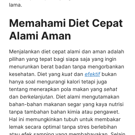
lama.
Memahami Diet Cepat
Alami Aman
Menjalankan diet cepat alami dan aman adalah
pilihan yang tepat bagi siapa saja yang ingin
menurunkan berat badan tanpa mengorbankan
kesehatan. Diet yang
kuat
dan
efektif
bukan
hanya soal mengurangi kalori tetapi juga
tentang menerapkan pola makan yang
sehat
dan
berkelanjutan
. Diet alami mengutamakan
bahan-bahan makanan segar yang kaya nutrisi
tanpa tambahan bahan kimia atau pengawet.
Hal ini memungkinkan tubuh untuk membakar
lemak secara optimal tanpa stres berlebihan
atau efek samping yang membahayakan. Selain