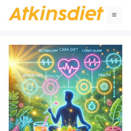
Langsung
ke
Menu
isi