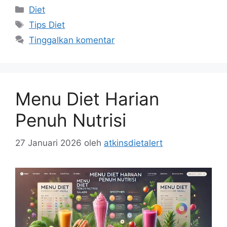
Kategori
Diet
Tag
Tips Diet
Tinggalkan komentar
Menu Diet Harian
Penuh Nutrisi
27 Januari 2026
oleh
atkinsdietalert