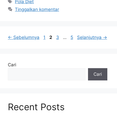
Tag
Pola Diet
Tinggalkan komentar
Halaman
Halaman
Halaman
Halaman
←
Sebelumnya
1
2
3
…
5
Selanjutnya
→
Cari
Cari
Recent Posts