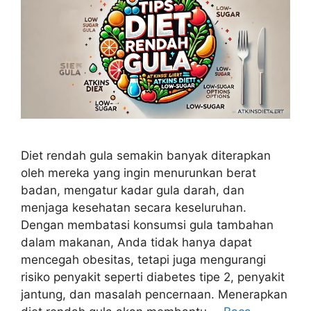
Diet rendah gula semakin banyak diterapkan
oleh mereka yang ingin menurunkan berat
badan, mengatur kadar gula darah, dan
menjaga kesehatan secara keseluruhan.
Dengan membatasi konsumsi gula tambahan
dalam makanan, Anda tidak hanya dapat
mencegah obesitas, tetapi juga mengurangi
risiko penyakit seperti diabetes tipe 2, penyakit
jantung, dan masalah pencernaan. Menerapkan