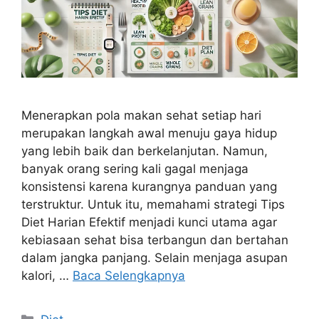
Menerapkan pola makan sehat setiap hari
merupakan langkah awal menuju gaya hidup
yang lebih baik dan berkelanjutan. Namun,
banyak orang sering kali gagal menjaga
konsistensi karena kurangnya panduan yang
terstruktur. Untuk itu, memahami strategi Tips
Diet Harian Efektif menjadi kunci utama agar
kebiasaan sehat bisa terbangun dan bertahan
dalam jangka panjang. Selain menjaga asupan
kalori, …
Baca Selengkapnya
Kategori