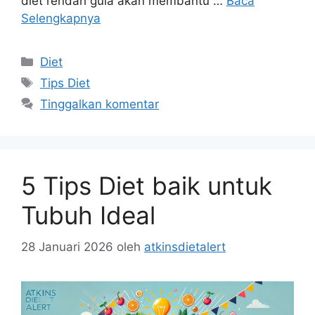
diet rendah gula akan membantu …
Baca
Selengkapnya
Kategori
Diet
Tag
Tips Diet
Tinggalkan komentar
5 Tips Diet baik untuk
Tubuh Ideal
28 Januari 2026
oleh
atkinsdietalert