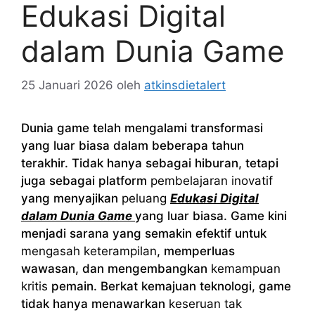
Edukasi Digital
dalam Dunia Game
25 Januari 2026
oleh
atkinsdietalert
Dunia game telah mengalami transformasi
yang luar biasa dalam beberapa tahun
terakhir. Tidak hanya sebagai hiburan, tetapi
juga sebagai platform
pembelajaran inovatif
yang menyajikan
peluang
Edukasi Digital
dalam Dunia Game
yang luar biasa. Game kini
menjadi sarana yang semakin efektif untuk
mengasah keterampilan
, memperluas
wawasan, dan mengembangkan
kemampuan
kritis
pemain. Berkat kemajuan teknologi, game
tidak hanya menawarkan
keseruan tak