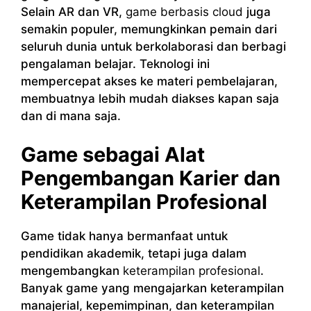
Selain AR dan VR,
game berbasis cloud
juga
semakin populer, memungkinkan pemain dari
seluruh dunia untuk berkolaborasi dan berbagi
pengalaman belajar. Teknologi ini
mempercepat akses ke materi pembelajaran,
membuatnya lebih mudah diakses kapan saja
dan di mana saja.
Game sebagai Alat
Pengembangan Karier dan
Keterampilan Profesional
Game tidak hanya bermanfaat untuk
pendidikan akademik, tetapi juga dalam
mengembangkan
keterampilan profesional
.
Banyak game yang mengajarkan keterampilan
manajerial, kepemimpinan, dan keterampilan