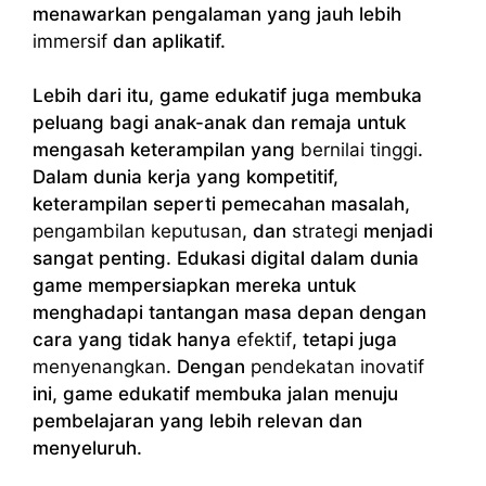
menawarkan pengalaman yang jauh lebih
immersif
dan aplikatif.
Lebih dari itu, game edukatif juga membuka
peluang bagi anak-anak dan remaja untuk
mengasah keterampilan yang
bernilai tinggi
.
Dalam dunia kerja yang kompetitif,
keterampilan seperti pemecahan masalah,
pengambilan keputusan
, dan
strategi
menjadi
sangat penting. Edukasi digital dalam dunia
game mempersiapkan mereka untuk
menghadapi tantangan masa depan dengan
cara yang tidak hanya
efektif
, tetapi juga
menyenangkan
. Dengan
pendekatan inovatif
ini, game edukatif membuka jalan menuju
pembelajaran yang lebih relevan dan
menyeluruh.