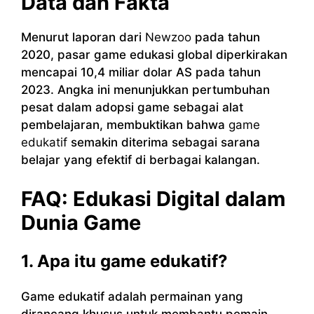
Data dan Fakta
Menurut laporan dari
Newzoo
pada tahun
2020, pasar game edukasi global diperkirakan
mencapai 10,4 miliar dolar AS pada tahun
2023. Angka ini menunjukkan pertumbuhan
pesat dalam adopsi game sebagai alat
pembelajaran, membuktikan bahwa
game
edukatif
semakin diterima sebagai sarana
belajar yang efektif di berbagai kalangan.
FAQ: Edukasi Digital dalam
Dunia Game
1. Apa itu game edukatif?
Game edukatif adalah permainan yang
dirancang khusus untuk membantu pemain