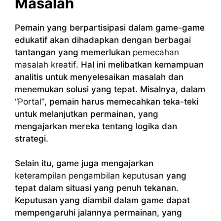
Masalah
Pemain yang berpartisipasi dalam game-game
edukatif akan dihadapkan dengan berbagai
tantangan yang memerlukan
pemecahan
masalah kreatif
. Hal ini melibatkan kemampuan
analitis untuk menyelesaikan masalah dan
menemukan solusi yang tepat. Misalnya, dalam
“Portal”
, pemain harus memecahkan teka-teki
untuk melanjutkan permainan, yang
mengajarkan mereka tentang logika dan
strategi.
Selain itu, game juga mengajarkan
keterampilan pengambilan keputusan
yang
tepat dalam situasi yang penuh tekanan.
Keputusan yang diambil dalam game dapat
mempengaruhi jalannya permainan, yang