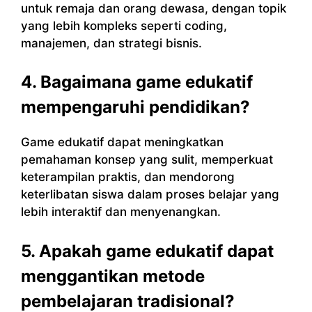
untuk remaja dan orang dewasa, dengan topik
yang lebih kompleks seperti coding,
manajemen, dan strategi bisnis.
4. Bagaimana game edukatif
mempengaruhi pendidikan?
Game edukatif dapat meningkatkan
pemahaman konsep yang sulit, memperkuat
keterampilan praktis, dan mendorong
keterlibatan siswa dalam proses belajar yang
lebih interaktif dan menyenangkan.
5. Apakah game edukatif dapat
menggantikan metode
pembelajaran tradisional?