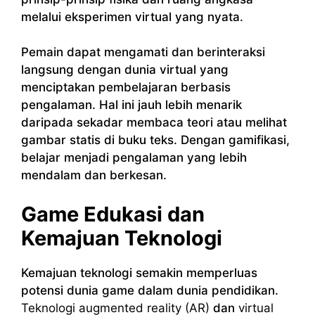
melalui eksperimen virtual yang nyata.
Pemain dapat mengamati dan berinteraksi
langsung dengan dunia virtual yang
menciptakan pembelajaran berbasis
pengalaman. Hal ini jauh lebih menarik
daripada sekadar membaca teori atau melihat
gambar statis di buku teks. Dengan gamifikasi,
belajar menjadi pengalaman yang lebih
mendalam dan berkesan.
Game Edukasi dan
Kemajuan Teknologi
Kemajuan teknologi semakin memperluas
potensi dunia game dalam dunia pendidikan.
Teknologi augmented reality (AR)
dan
virtual