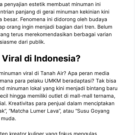
ta penyajian estetik membuat minuman ini
ntrian panjang di gerai minuman kekinian kini
 besar. Fenomena ini didorong oleh budaya
ap orang ingin menjadi bagian dari tren. Belum
r yang terus merekomendasikan berbagai varian
iasme dari publik.
Viral di Indonesia?
minuman viral di Tanah Air? Apa peran media
aimana para pelaku UMKM beradaptasi?
Tak bisa
d minuman lokal yang kini menjadi bintang baru
kecil hingga memiliki outlet di mall-mall ternama,
ial. Kreativitas para penjual dalam menciptakan
ak”, “Matcha Lumer Lava”, atau “Susu Goyang
k muda.
ten kreator kuliner yang fokus mengulas