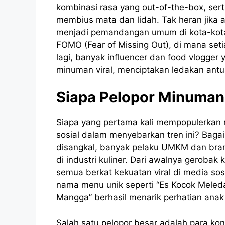
kombinasi rasa yang out-of-the-box, ser
membius mata dan lidah. Tak heran jika a
menjadi pemandangan umum di kota-kota
FOMO (Fear of Missing Out), di mana seti
lagi, banyak influencer dan food vlogge
minuman viral, menciptakan ledakan antus
Siapa Pelopor Minuman 
Siapa yang pertama kali mempopulerkan 
sosial dalam menyebarkan tren ini? Bag
disangkal, banyak pelaku UMKM dan bran
di industri kuliner. Dari awalnya gerobak 
semua berkat kekuatan viral di media sos
nama menu unik seperti “Es Kocok Meled
Mangga” berhasil menarik perhatian ana
Salah satu pelopor besar adalah para kon