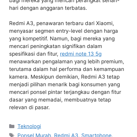
bagi mereka yang mencari perangkat sehari-
hari dengan anggaran terbatas.
Redmi A3, penawaran terbaru dari Xiaomi,
menyasar segmen entry-level dengan harga
yang kompetitif. Namun, bagi mereka yang
mencari peningkatan signifikan dalam
spesifikasi dan fitur,
redmi note 13 5g
menawarkan pengalaman yang lebih premium,
terutama dalam hal performa dan kemampuan
kamera. Meskipun demikian, Redmi A3 tetap
menjadi pilihan menarik bagi konsumen yang
mencari ponsel pintar terjangkau dengan fitur
dasar yang memadai, membuatnya tetap
relevan di pasar.
Kategori
Teknologi
Tag
Ponsel Murah
,
Redmi A3
,
Smartphone
,